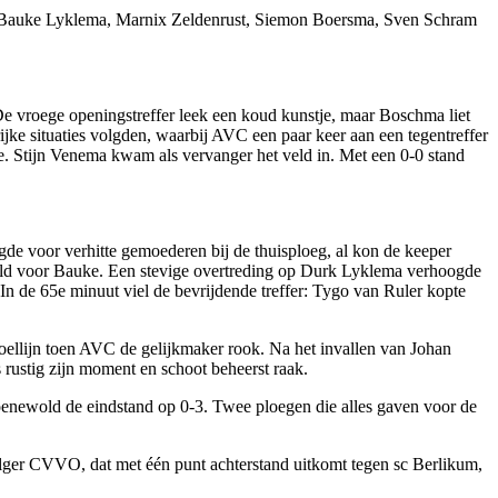
s, Bauke Lyklema, Marnix Zeldenrust, Siemon Boersma, Sven Schram
e vroege openingstreffer leek een koud kunstje, maar Boschma liet
ke situaties volgden, waarbij AVC een paar keer aan een tegentreffer
re. Stijn Venema kwam als vervanger het veld in. Met een 0-0 stand
de voor verhitte gemoederen bij de thuisploeg, al kon de keeper
old voor Bauke. Een stevige overtreding op Durk Lyklema verhoogde
 In de 65e minuut viel de bevrijdende treffer: Tygo van Ruler kopte
oellijn toen AVC de gelijkmaker rook. Na het invallen van Johan
rustig zijn moment en schoot beheerst raak.
oenewold de eindstand op 0-3. Twee ploegen die alles gaven voor de
volger CVVO, dat met één punt achterstand uitkomt tegen sc Berlikum,