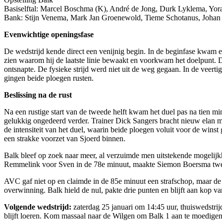
Basiselftal: Marcel Boschma (K), André de Jong, Durk Lyklema, Yor
Bank: Stijn Venema, Mark Jan Groenewold, Tieme Schotanus, Johan
Evenwichtige openingsfase
De wedstrijd kende direct een venijnig begin. In de beginfase kwam
zien waarom hij de laatste linie bewaakt en voorkwam het doelpunt. 
ontsnapte. De fysieke strijd werd niet uit de weg gegaan. In de veert
gingen beide ploegen rusten.
Beslissing na de rust
Na een rustige start van de tweede helft kwam het duel pas na tien 
gelukkig ongedeerd verder. Trainer Dick Sangers bracht nieuw elan
de intensiteit van het duel, waarin beide ploegen voluit voor de winst
een strakke voorzet van Sjoerd binnen.
Balk bleef op zoek naar meer, al verzuimde men uitstekende mogelijk
Remmelink voor Sven in de 78e minuut, maakte Siemon Boersma twee m
AVC gaf niet op en claimde in de 85e minuut een strafschop, maar de
overwinning. Balk hield de nul, pakte drie punten en blijft aan kop van
Volgende wedstrijd:
zaterdag 25 januari om 14:45 uur, thuiswedstri
blijft loeren. Kom massaal naar de Wilgen om Balk 1 aan te moedigen