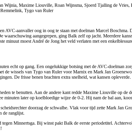
an Wijnia, Maxime Liouville, Roan Wijnsma, Sjoerd Tjalling de Vrie
 Remmelink, Tygo van Ruler
 een AVC-aanvaller oog in oog te staan met doelman Marcel Boschma. D
De waarschuwing aangegrepen, ging Balk zelf op jacht. Meerdere kansrij
igste minuut moest André de Jong het veld verlaten met een enkelblessu
minuten echt op gang. Een ongelukkige botsing met de AVC-doelman zorg
 met de wissels van Tygo van Ruler voor Marnix en Mark Jan Groenew
 gingen. De frisse benen brachten extra snelheid, wat kansen opleverde.
heden te benutten. Aan de andere kant redde Maxime Liouville op de d
inuten later op koelbloedige wijze de 0-2. Hij nam de bal aan, koos 
 scheidsrechter doorzag de schwalbe. Vlak voor tijd zette Mark Jan Gr
 de ranglijst.
jd tegen Minnertsga. Bij winst pakt Balk de eerste periodetitel. Achter
!