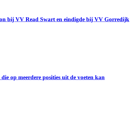
gon bij VV Read Swart en eindigde bij VV Gorredijk
ie op meerdere posities uit de voeten kan