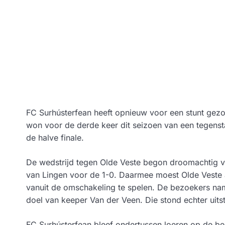
FC Surhústerfean heeft opnieuw voor een stunt gezor
won voor de derde keer dit seizoen van een tegensta
de halve finale.
De wedstrijd tegen Olde Veste begon droomachtig v
van Lingen voor de 1-0. Daarmee moest Olde Veste 
vanuit de omschakeling te spelen. De bezoekers name
doel van keeper Van der Veen. Die stond echter uits
FC Surhústerfean bleef ondertussen loeren op de besl