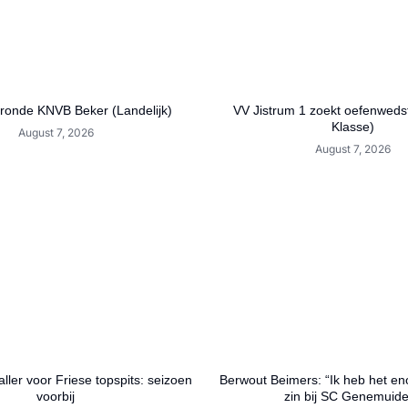
 ronde KNVB Beker (Landelijk)
VV Jistrum 1 zoekt oefenwedst
Klasse)
August 7, 2026
August 7, 2026
ller voor Friese topspits: seizoen
Berwout Beimers: “Ik heb het en
voorbij
zin bij SC Genemuid