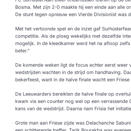
Bosma. Met zijn 2-0 maakte hij een einde aan alle onz
De stunt tegen opnieuw een Vierde Divisionist was d
Met het vertoonde spel en de inzet gaf Surhústerfean
competitie. Als de ploeg wekelijks met dezelfde inten
mogelijk. In de kleedkamer werd het na afloop zelf
beter.”
De komende weken ligt de focus echter eerst weer vo
wedstrijden wachten in de strijd om handhaving. 
bekerfeest, want in de halve finale wacht een Friese
De Leeuwarders bereikten de halve finale op overtui
kwam via een counter nog wel op een verrassende 0-
kans van de wedstrijd. Daarna nam Frisia het initiatie
Grote man aan Friese zijde was Delachanche Sabuni.
een schitterende treffer. Tarik Bourakba was evene