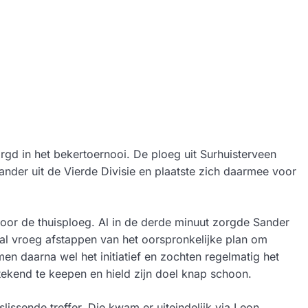
gd in het bekertoernooi. De ploeg uit Surhuisterveen
nder uit de Vierde Divisie en plaatste zich daarmee voor
oor de thuisploeg. Al in de derde minuut zorgde Sander
al vroeg afstappen van het oorspronkelijke plan om
n daarna wel het initiatief en zochten regelmatig het
tekend te keepen en hield zijn doel knap schoon.
issende treffer. Die kwam er uiteindelijk via Leon