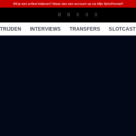
Wil je een artikel indienen? Maak dan een account op via Mijn Slotoffensief!
TRIJDEN
INTERVIEWS
TRANSFERS
SLOTCAST