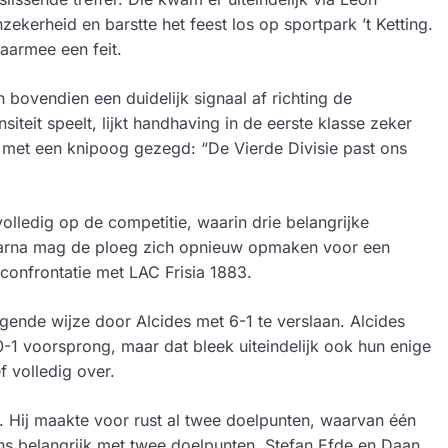
ekerheid en barstte het feest los op sportpark ’t Ketting.
aarmee een feit.
 bovendien een duidelijk signaal af richting de
siteit speelt, lijkt handhaving in de eerste klasse zeker
s met een knipoog gezegd: “De Vierde Divisie past ons
lledig op de competitie, waarin drie belangrijke
Daarna mag de ploeg zich opnieuw opmaken voor een
 confrontatie met LAC Frisia 1883.
gende wijze door Alcides met 6-1 te verslaan. Alcides
1 voorsprong, maar dat bleek uiteindelijk ook hun enige
f volledig over.
 Hij maakte voor rust al twee doelpunten, waarvan één
ens belangrijk met twee doelpunten. Stefan Efde en Daan