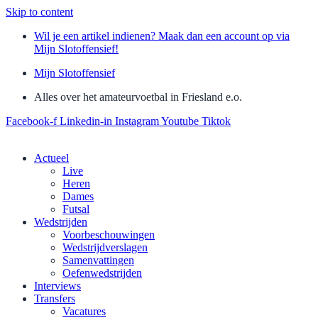
Skip to content
Wil je een artikel indienen? Maak dan een account op via
Mijn Slotoffensief!
Mijn Slotoffensief
Alles over het amateurvoetbal in Friesland e.o.
Facebook-f
Linkedin-in
Instagram
Youtube
Tiktok
Actueel
Live
Heren
Dames
Futsal
Wedstrijden
Voorbeschouwingen
Wedstrijdverslagen
Samenvattingen
Oefenwedstrijden
Interviews
Transfers
Vacatures