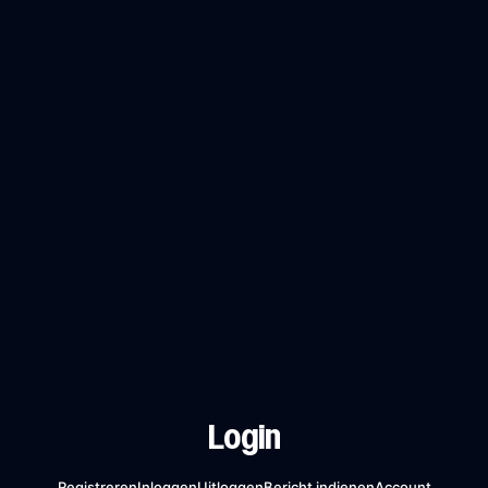
Login
Registreren
Inloggen
Uitloggen
Bericht indienen
Account