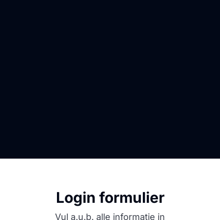
Login formulier
Vul a.u.b. alle informatie in