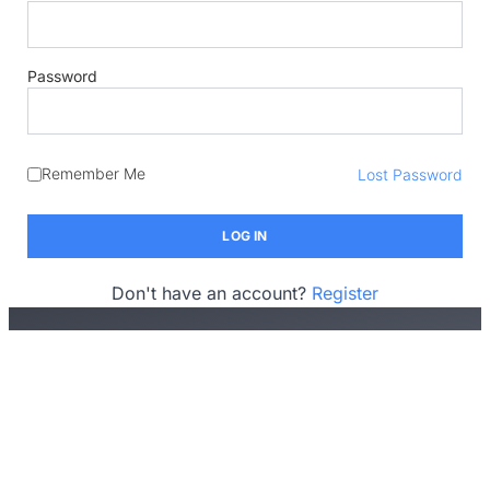
Password
Remember Me
Lost Password
Don't have an account?
Register