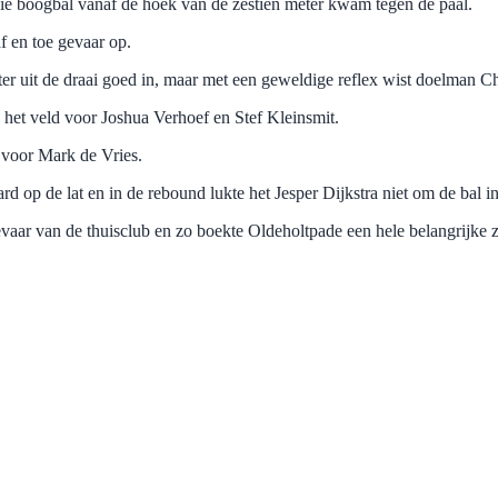
aaie boogbal vanaf de hoek van de zestien meter kwam tegen de paal.
af en toe gevaar op.
r uit de draai goed in, maar met een geweldige reflex wist doelman Chri
et veld voor Joshua Verhoef en Stef Kleinsmit.
 voor Mark de Vries.
d op de lat en in de rebound lukte het Jesper Dijkstra niet om de bal i
vaar van de thuisclub en zo boekte Oldeholtpade een hele belangrijke