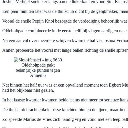
Joshua Verhoef snelde er langs aan de linkerkant en vond Stef Klein
Een paar minuten later was de thuisclub dicht bij de gelijkmaker, ma
Vooral de snelle Pepijn Knol bezorgde de verdediging behoorlijk wat 
Oldeholtpade combineerde in de eerste helft bij vlagen aardig en na 
Na een aanval over meerdere schijven kwam de bal via Joshua Verhoef b
Annen probeerde het vooral met lange ballen richting de snelle spits
Oldeholtpade pakt
belangrijke punten tegen
Annen 6
Net binnen het half uur was er een opvallend moment toen Egbert Mul
had het blijkbaar niet gezien.
In het laatste kwartier kwamen beide teams niet meer tot serieuze kan
De thuisclub bracht enkele frisse krachten binnen de lijnen, maar in d
Zo speelde Marius de Vries zich handig vrij en vond met een leep ba