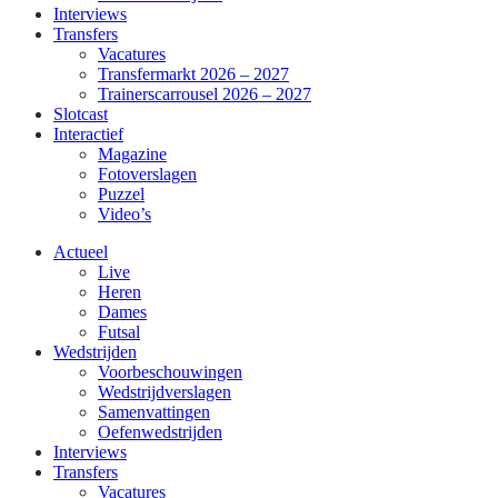
Interviews
Transfers
Vacatures
Transfermarkt 2026 – 2027
Trainerscarrousel 2026 – 2027
Slotcast
Interactief
Magazine
Fotoverslagen
Puzzel
Video’s
Actueel
Live
Heren
Dames
Futsal
Wedstrijden
Voorbeschouwingen
Wedstrijdverslagen
Samenvattingen
Oefenwedstrijden
Interviews
Transfers
Vacatures