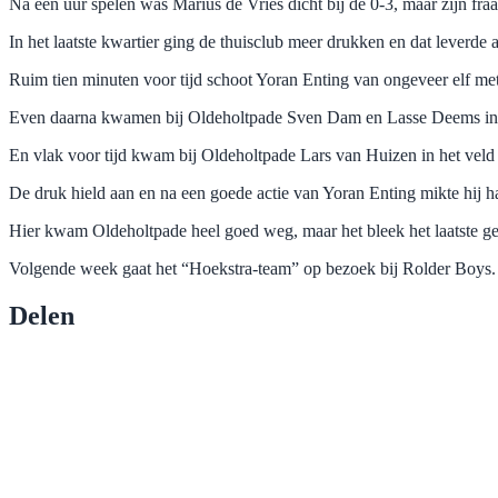
Na een uur spelen was Marius de Vries dicht bij de 0-3, maar zijn fr
In het laatste kwartier ging de thuisclub meer drukken en dat leverde 
Ruim tien minuten voor tijd schoot Yoran Enting van ongeveer elf mete
Even daarna kwamen bij Oldeholtpade Sven Dam en Lasse Deems in h
En vlak voor tijd kwam bij Oldeholtpade Lars van Huizen in het veld
De druk hield aan en na een goede actie van Yoran Enting mikte hij har
Hier kwam Oldeholtpade heel goed weg, maar het bleek het laatste ge
Volgende week gaat het “Hoekstra-team” op bezoek bij Rolder Boys.
Delen