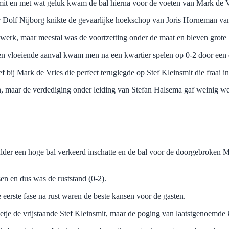
smit en met wat geluk kwam de bal hierna voor de voeten van Mark de V
ar Dolf Nijborg knikte de gevaarlijke hoekschop van Joris Horneman van 
werk, maar meestal was de voortzetting onder de maat en bleven grote 
een vloeiende aanval kwam men na een kwartier spelen op 0-2 door een 
ij Mark de Vries die perfect teruglegde op Stef Kleinsmit die fraai in 
en, maar de verdediging onder leiding van Stefan Halsema gaf weinig w
der een hoge bal verkeerd inschatte en de bal voor de doorgebroken M
sen en dus was de ruststand (0-2).
e eerste fase na rust waren de beste kansen voor de gasten.
lletje de vrijstaande Stef Kleinsmit, maar de poging van laatstgenoemd