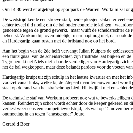
Om 14.30 werd er afgetrapt op sportpark de Warren. Workum zal onge
De wedstrijd kende een stroeve start; beide ploegen staken er veel ener
echter teveel tijd nodig om de bal onder controle te krijgen, waardoor
genoemde tegen de grond gewerkt, maar wuift de scheidsrechter de r
beheerst. Workum bijt overduidelijk, maar hapt nog niet, daar ook de 2
en Hardegarijp gaan rusten met de brilstand nog op het bord.
Aan het begin van de 2de helft vervangt Julian Kuipers de geblesseerd
een fluitsignaal van de scheidsrechter, zijn frustratie laat blijken e
Tygo bereikt net Niels niet daar de verdediger van Hardegarijp zich e
net de bal wegkoppen, maar deze belandt pardoes voor de voeten van 
Hardegarijp kruipt uit zijn schulp in het laatste kwartier en met het
voorzet vanaf links, welke bij de 2depaal maar ternauwernood wordt g
staat op de rand van het strafschopgebied. Hij twijfelt niet en schiet 
De technische staf van Workum probeert nog wat te bewerkstelligen 
kansen. Reindert zijn schot wordt echter door de keeper gekeerd en di
verliest weer eens een competitiewedstrijd, iets wat op 15 november
ontmoeting in en tegen “angstgegner” Joure.
Gerard d Boer