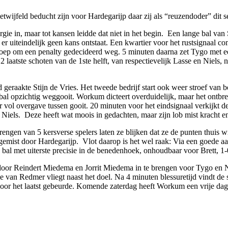
twijfeld beducht zijn voor Hardegarijp daar zij als “reuzendoder” di
gie in, maar tot kansen leidde dat niet in het begin. Een lange bal van 
 er uiteindelijk geen kans ontstaat. Een kwartier voor het rustsignaal co
oep om een penalty gedecideerd weg. 5 minuten daarna zet Tygo met ee
 laatste schoten van de 1ste helft, van respectievelijk Lasse en Niels,
 geraakte Stijn de Vries. Het tweede bedrijf start ook weer stroef van 
n de bal opzichtig weggooit. Workum dicteert overduidelijk, maar het ontb
r vol overgave tussen gooit. 20 minuten voor het eindsignaal verkijkt 
Niels. Deze heeft wat moois in gedachten, maar zijn lob mist kracht e
 inbrengen van 5 kersverse spelers laten ze blijken dat ze de punten th
emist door Hardegarijp. Vlot daarop is het wel raak: Via een goede aan
de bal met uiterste precisie in de benedenhoek, onhoudbaar voor Brett, 1-
door Reindert Miedema en Jorrit Miedema in te brengen voor Tygo en Ni
e van Redmer vliegt naast het doel. Na 4 minuten blessuretijd vindt de 
 voor het laatst gebeurde. Komende zaterdag heeft Workum een vrije d