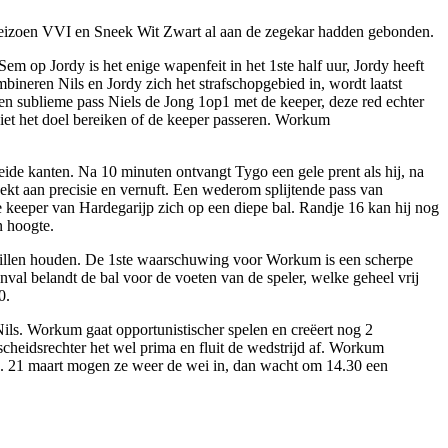
t seizoen VVI en Sneek Wit Zwart al aan de zegekar hadden gebonden.
Sem op Jordy is het enige wapenfeit in het 1ste half uur, Jordy heeft
mbineren Nils en Jordy zich het strafschopgebied in, wordt laatst
n sublieme pass Niels de Jong 1op1 met de keeper, deze red echter
 niet het doel bereiken of de keeper passeren. Workum
beide kanten. Na 10 minuten ontvangt Tygo een gele prent als hij, na
reekt aan precisie en vernuft. Een wederom splijtende pass van
de keeper van Hardegarijp zich op een diepe bal. Randje 16 kan hij nog
n hoogte.
uis willen houden. De 1ste waarschuwing voor Workum is een scherpe
val belandt de bal voor de voeten van de speler, welke geheel vrij
0.
ls. Workum gaat opportunistischer spelen en creëert nog 2
scheidsrechter het wel prima en fluit de wedstrijd af. Workum
ag. 21 maart mogen ze weer de wei in, dan wacht om 14.30 een