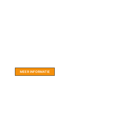
Website sponsor:
LIMBO International: WordPress specialisten uit
hartje Friesland.
MEER INFORMATIE