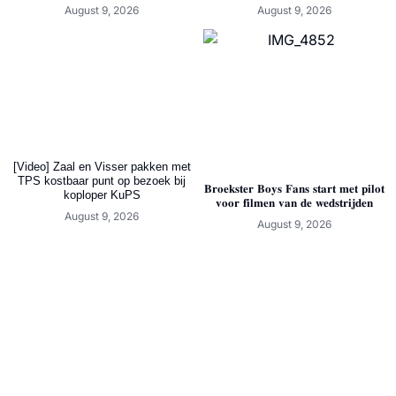
August 9, 2026
August 9, 2026
[Video] Zaal en Visser pakken met
TPS kostbaar punt op bezoek bij
𝐁𝐫𝐨𝐞𝐤𝐬𝐭𝐞𝐫 𝐁𝐨𝐲𝐬 𝐅𝐚𝐧𝐬 𝐬𝐭𝐚𝐫𝐭 𝐦𝐞𝐭 𝐩𝐢𝐥𝐨𝐭
koploper KuPS
𝐯𝐨𝐨𝐫 𝐟𝐢𝐥𝐦𝐞𝐧 𝐯𝐚𝐧 𝐝𝐞 𝐰𝐞𝐝𝐬𝐭𝐫𝐢𝐣𝐝𝐞𝐧
August 9, 2026
August 9, 2026
Video: de hattrick van Roan van
Samenvatting: Harkemase Boys –
der Weij in beeld
Jong Emmen