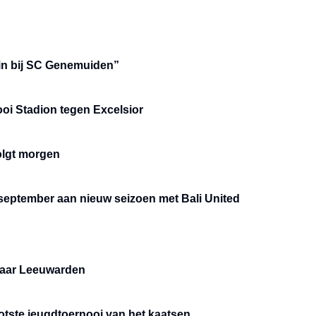
zin bij SC Genemuiden”
ooi Stadion tegen Excelsior
olgt morgen
september aan nieuw seizoen met Bali United
naar Leeuwarden
ootste jeugdtoernooi van het kaatsen