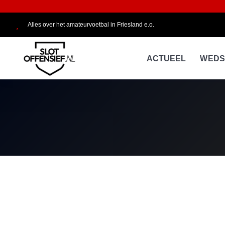
Alles over het amateurvoetbal in Friesland e.o.
ACTUEEL
WEDS