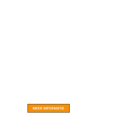
Website sponsor:
LIMBO International: WordPress specialisten uit
hartje Friesland.
MEER INFORMATIE