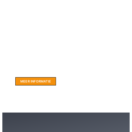
Website sponsor:
LIMBO International: WordPress specialisten uit
hartje Friesland.
MEER INFORMATIE