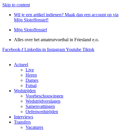
Skip to content
Wil je een artikel indienen? Maak dan een account op via
Mijn Slotoffensief!
Mijn Slotoffensief
Alles over het amateurvoetbal in Friesland e.o.
Facebook-f
Linkedin-in
Instagram
Youtube
Tiktok
Actueel
Live
Heren
Dames
Futsal
Wedstrijden
Voorbeschouwingen
Wedstrijdverslagen
Samenvattingen
Oefenwedstrijden
Interviews
Transfers
Vacatures