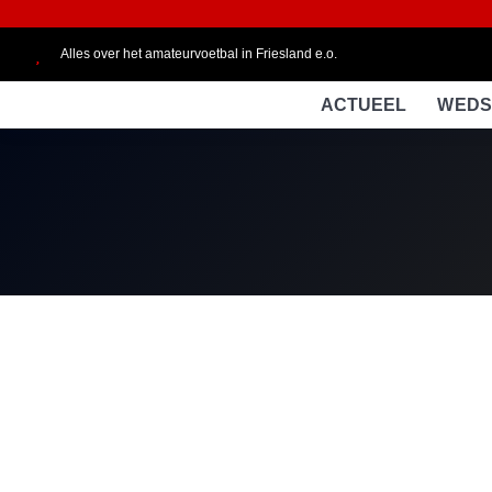
Alles over het amateurvoetbal in Friesland e.o.
ACTUEEL
WEDS