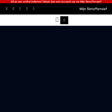
Wil je een artikel indienen? Maak dan een account op via Mijn Slotoffensief!
Mijn Slotoffensief