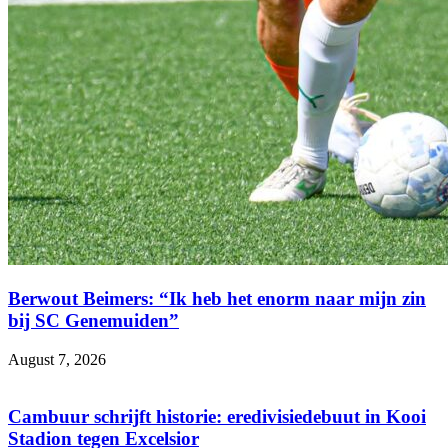
Berwout Beimers: “Ik heb het enorm naar mijn zin
bij SC Genemuiden”
August 7, 2026
Cambuur schrijft historie: eredivisiedebuut in Kooi
Stadion tegen Excelsior