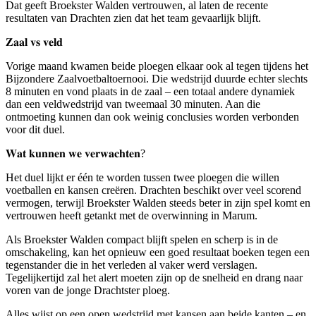
Dat geeft Broekster Walden vertrouwen, al laten de recente
resultaten van Drachten zien dat het team gevaarlijk blijft.
𝐙𝐚𝐚𝐥 𝐯𝐬 𝐯𝐞𝐥𝐝
Vorige maand kwamen beide ploegen elkaar ook al tegen tijdens het
Bijzondere Zaalvoetbaltoernooi. Die wedstrijd duurde echter slechts
8 minuten en vond plaats in de zaal – een totaal andere dynamiek
dan een veldwedstrijd van tweemaal 30 minuten. Aan die
ontmoeting kunnen dan ook weinig conclusies worden verbonden
voor dit duel.
𝐖𝐚𝐭 𝐤𝐮𝐧𝐧𝐞𝐧 𝐰𝐞 𝐯𝐞𝐫𝐰𝐚𝐜𝐡𝐭𝐞𝐧?
Het duel lijkt er één te worden tussen twee ploegen die willen
voetballen en kansen creëren. Drachten beschikt over veel scorend
vermogen, terwijl Broekster Walden steeds beter in zijn spel komt en
vertrouwen heeft getankt met de overwinning in Marum.
Als Broekster Walden compact blijft spelen en scherp is in de
omschakeling, kan het opnieuw een goed resultaat boeken tegen een
tegenstander die in het verleden al vaker werd verslagen.
Tegelijkertijd zal het alert moeten zijn op de snelheid en drang naar
voren van de jonge Drachtster ploeg.
Alles wijst op een open wedstrijd met kansen aan beide kanten – en