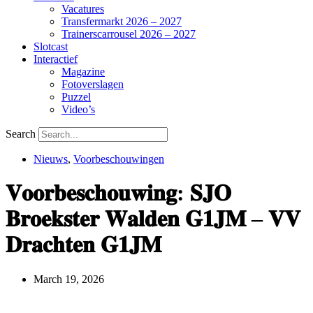
Vacatures
Transfermarkt 2026 – 2027
Trainerscarrousel 2026 – 2027
Slotcast
Interactief
Magazine
Fotoverslagen
Puzzel
Video’s
Search
Nieuws
,
Voorbeschouwingen
𝐕𝐨𝐨𝐫𝐛𝐞𝐬𝐜𝐡𝐨𝐮𝐰𝐢𝐧𝐠: 𝐒𝐉𝐎
𝐁𝐫𝐨𝐞𝐤𝐬𝐭𝐞𝐫 𝐖𝐚𝐥𝐝𝐞𝐧 𝐆𝟏𝐉𝐌 – 𝐕𝐕
𝐃𝐫𝐚𝐜𝐡𝐭𝐞𝐧 𝐆𝟏𝐉𝐌
March 19, 2026