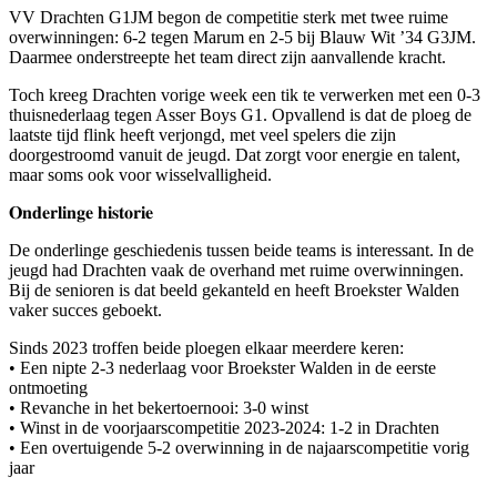
VV Drachten G1JM begon de competitie sterk met twee ruime
overwinningen: 6-2 tegen Marum en 2-5 bij Blauw Wit ’34 G3JM.
Daarmee onderstreepte het team direct zijn aanvallende kracht.
Toch kreeg Drachten vorige week een tik te verwerken met een 0-3
thuisnederlaag tegen Asser Boys G1. Opvallend is dat de ploeg de
laatste tijd flink heeft verjongd, met veel spelers die zijn
doorgestroomd vanuit de jeugd. Dat zorgt voor energie en talent,
maar soms ook voor wisselvalligheid.
𝐎𝐧𝐝𝐞𝐫𝐥𝐢𝐧𝐠𝐞 𝐡𝐢𝐬𝐭𝐨𝐫𝐢𝐞
De onderlinge geschiedenis tussen beide teams is interessant. In de
jeugd had Drachten vaak de overhand met ruime overwinningen.
Bij de senioren is dat beeld gekanteld en heeft Broekster Walden
vaker succes geboekt.
Sinds 2023 troffen beide ploegen elkaar meerdere keren:
• Een nipte 2-3 nederlaag voor Broekster Walden in de eerste
ontmoeting
• Revanche in het bekertoernooi: 3-0 winst
• Winst in de voorjaarscompetitie 2023-2024: 1-2 in Drachten
• Een overtuigende 5-2 overwinning in de najaarscompetitie vorig
jaar