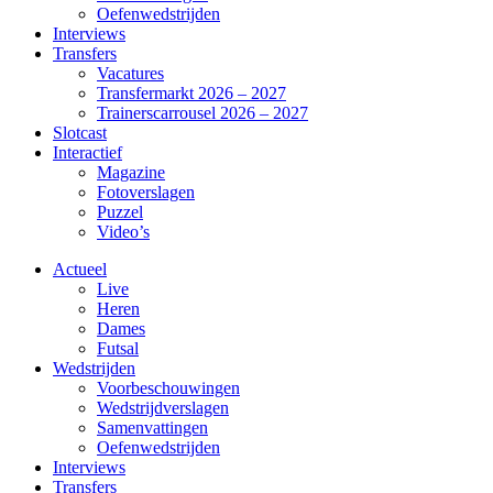
Oefenwedstrijden
Interviews
Transfers
Vacatures
Transfermarkt 2026 – 2027
Trainerscarrousel 2026 – 2027
Slotcast
Interactief
Magazine
Fotoverslagen
Puzzel
Video’s
Actueel
Live
Heren
Dames
Futsal
Wedstrijden
Voorbeschouwingen
Wedstrijdverslagen
Samenvattingen
Oefenwedstrijden
Interviews
Transfers