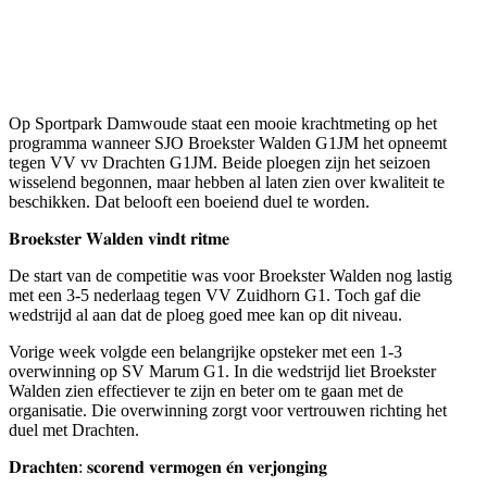
Op Sportpark Damwoude staat een mooie krachtmeting op het
programma wanneer SJO Broekster Walden G1JM het opneemt
tegen VV vv Drachten G1JM. Beide ploegen zijn het seizoen
wisselend begonnen, maar hebben al laten zien over kwaliteit te
beschikken. Dat belooft een boeiend duel te worden.
𝐁𝐫𝐨𝐞𝐤𝐬𝐭𝐞𝐫 𝐖𝐚𝐥𝐝𝐞𝐧 𝐯𝐢𝐧𝐝𝐭 𝐫𝐢𝐭𝐦𝐞
De start van de competitie was voor Broekster Walden nog lastig
met een 3-5 nederlaag tegen VV Zuidhorn G1. Toch gaf die
wedstrijd al aan dat de ploeg goed mee kan op dit niveau.
Vorige week volgde een belangrijke opsteker met een 1-3
overwinning op SV Marum G1. In die wedstrijd liet Broekster
Walden zien effectiever te zijn en beter om te gaan met de
organisatie. Die overwinning zorgt voor vertrouwen richting het
duel met Drachten.
𝐃𝐫𝐚𝐜𝐡𝐭𝐞𝐧: 𝐬𝐜𝐨𝐫𝐞𝐧𝐝 𝐯𝐞𝐫𝐦𝐨𝐠𝐞𝐧 𝐞́𝐧 𝐯𝐞𝐫𝐣𝐨𝐧𝐠𝐢𝐧𝐠