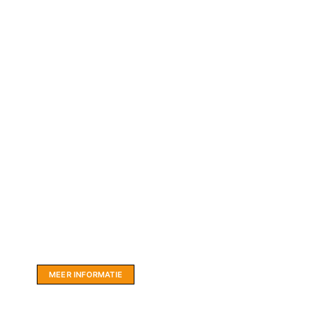
Website sponsor:
LIMBO International: WordPress specialisten uit
hartje Friesland.
MEER INFORMATIE