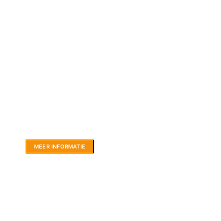
Website sponsor:
LIMBO International: WordPress specialisten uit
hartje Friesland.
MEER INFORMATIE