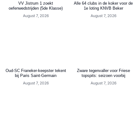
VV Jistrum 1 zoekt
Alle 64 clubs in de koker voor de
oefenwedstrijden (5de Klasse)
1e loting KNVB Beker
August 7, 2026
August 7, 2026
Oud-SC Franeker-keepster tekent
Zware tegenvaller voor Friese
bij Paris Saint-Germain
topspits: seizoen voorbij
August 7, 2026
August 7, 2026
Berwout Beimers: “Ik heb het
Cambuur schrijft historie: