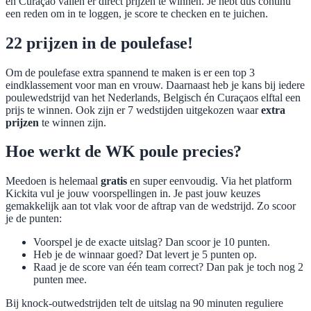
en Curaçao vallen er direct prijzen te winnen. Je hebt dus continu
een reden om in te loggen, je score te checken en te juichen.
22 prijzen in de poulefase!
Om de poulefase extra spannend te maken is er een top 3
eindklassement voor man en vrouw. Daarnaast heb je kans bij iedere
poulewedstrijd van het Nederlands, Belgisch én Curaçaos elftal een
prijs te winnen. Ook zijn er 7 wedstijden uitgekozen waar
extra
prijzen
te winnen zijn.
Hoe werkt de WK poule precies?
Meedoen is helemaal
gratis
en super eenvoudig. Via het platform
Kickita vul je jouw voorspellingen in. Je past jouw keuzes
gemakkelijk aan tot vlak voor de aftrap van de wedstrijd. Zo scoor
je de punten:
Voorspel je de exacte uitslag? Dan scoor je 10 punten.
Heb je de winnaar goed? Dat levert je 5 punten op.
Raad je de score van één team correct? Dan pak je toch nog 2
punten mee.
Bij knock-outwedstrijden telt de uitslag na 90 minuten reguliere