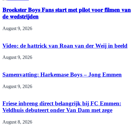
𝐁𝐫𝐨𝐞𝐤𝐬𝐭𝐞𝐫 𝐁𝐨𝐲𝐬 𝐅𝐚𝐧𝐬 𝐬𝐭𝐚𝐫𝐭 𝐦𝐞𝐭 𝐩𝐢𝐥𝐨𝐭 𝐯𝐨𝐨𝐫 𝐟𝐢𝐥𝐦𝐞𝐧 𝐯𝐚𝐧
𝐝𝐞 𝐰𝐞𝐝𝐬𝐭𝐫𝐢𝐣𝐝𝐞𝐧
August 9, 2026
Video: de hattrick van Roan van der Weij in beeld
August 9, 2026
Samenvatting: Harkemase Boys – Jong Emmen
August 9, 2026
Friese inbreng direct belangrijk bij FC Emmen:
Veldhuis debuteert onder Van Dam met zege
August 8, 2026