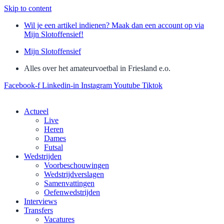
Skip to content
Wil je een artikel indienen? Maak dan een account op via
Mijn Slotoffensief!
Mijn Slotoffensief
Alles over het amateurvoetbal in Friesland e.o.
Facebook-f
Linkedin-in
Instagram
Youtube
Tiktok
Actueel
Live
Heren
Dames
Futsal
Wedstrijden
Voorbeschouwingen
Wedstrijdverslagen
Samenvattingen
Oefenwedstrijden
Interviews
Transfers
Vacatures