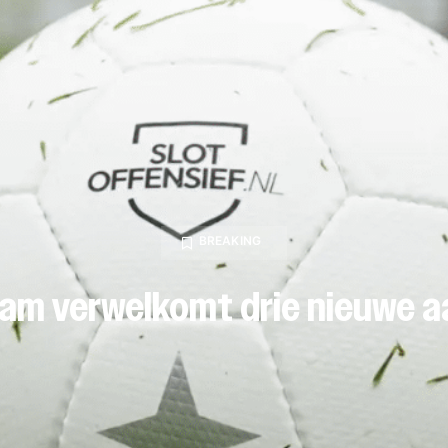
BREAKING
am verwelkomt drie nieuwe a