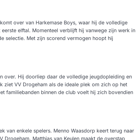
ij komt over van Harkemase Boys, waar hij de volledige
eerste elftal. Momenteel verblijft hij vanwege zijn werk in
 de selectie. Met zijn scorend vermogen hoopt hij
over. Hij doorliep daar de volledige jeugdopleiding en
ik ziet VV Drogeham als de ideale plek om zich op het
Met familiebanden binnen de club voelt hij zich bovendien
rek van enkele spelers. Menno Waasdorp keert terug naar
an VV Drogeham. Matthias van Keulen maakt de overstap