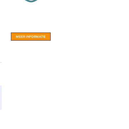
Website sponsor:
LIMBO International: WordPress specialisten uit
hartje Friesland.
MEER INFORMATIE