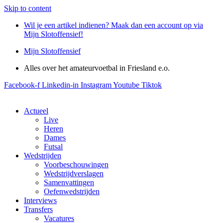
Skip to content
Wil je een artikel indienen? Maak dan een account op via
Mijn Slotoffensief!
Mijn Slotoffensief
Alles over het amateurvoetbal in Friesland e.o.
Facebook-f
Linkedin-in
Instagram
Youtube
Tiktok
Actueel
Live
Heren
Dames
Futsal
Wedstrijden
Voorbeschouwingen
Wedstrijdverslagen
Samenvattingen
Oefenwedstrijden
Interviews
Transfers
Vacatures