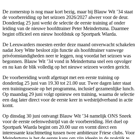
De zomerstop is nog maar kort bezig, maar bij Blauw Wit ’34 staat
de voorbereiding op het seizoen 2026/2027 alweer voor de deur.
Donderdag 25 juni werkt de selectie de eerste training af onder
leiding van de nieuwe hoofdtrainer Peter Meindertsma. Daarmee
begint officieel een nieuw hoofdstuk op Sportpark Wiarda.
De Leeuwarders moesten eerder deze maand onverwacht schakelen
nadat Joey Witte besloot zijn functie als hoofdtrainer vanwege
privéomstandigheden neer te leggen, nog voordat het seizoen was
begonnen. Blauw Wit ’34 vond in Meindertsma snel een opvolger
en nu kan de blik volledig op het nieuwe seizoen worden gericht.
De voorbereiding wordt afgetrapt met een eerste training op
donderdag 25 juni van 19.30 tot 21.00 uur. Twee dagen later staat
een trainingssessie op het programma, inclusief gezamenlijke lunch.
Op maandag 29 juni volgt opnieuw een training, waarna de selectie
een dag later direct voor de eerste keer in wedstrijdverband in actie
komt.
Op dinsdag 30 juni ontvangt Blauw Wit ’34 namelijk ONS Sneek
voor de eerste oefenwedstrijd van de voorbereiding. Het duel op
Sportpark Wiarda begint om 20.00 uur en vormt direct een
interessante krachtmeting tussen twee ambitieuze Friese clubs. Voor
Meindertsma is het de eerste kans om zijn ideeën in de praktijk te