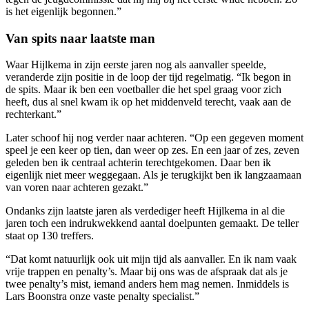
is het eigenlijk begonnen.”
Van spits naar laatste man
Waar Hijlkema in zijn eerste jaren nog als aanvaller speelde,
veranderde zijn positie in de loop der tijd regelmatig. “Ik begon in
de spits. Maar ik ben een voetballer die het spel graag voor zich
heeft, dus al snel kwam ik op het middenveld terecht, vaak aan de
rechterkant.”
Later schoof hij nog verder naar achteren. “Op een gegeven moment
speel je een keer op tien, dan weer op zes. En een jaar of zes, zeven
geleden ben ik centraal achterin terechtgekomen. Daar ben ik
eigenlijk niet meer weggegaan. Als je terugkijkt ben ik langzaamaan
van voren naar achteren gezakt.”
Ondanks zijn laatste jaren als verdediger heeft Hijlkema in al die
jaren toch een indrukwekkend aantal doelpunten gemaakt. De teller
staat op 130 treffers.
“Dat komt natuurlijk ook uit mijn tijd als aanvaller. En ik nam vaak
vrije trappen en penalty’s. Maar bij ons was de afspraak dat als je
twee penalty’s mist, iemand anders hem mag nemen. Inmiddels is
Lars Boonstra onze vaste penalty specialist.”