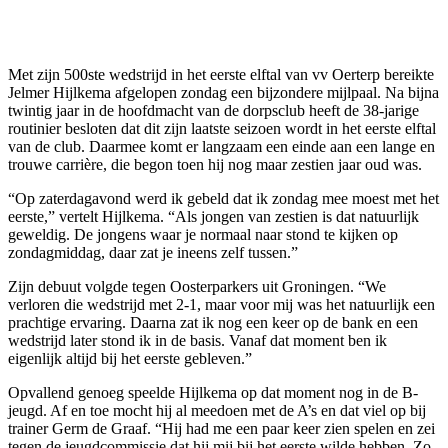
Met zijn 500ste wedstrijd in het eerste elftal van vv Oerterp bereikte
Jelmer Hijlkema afgelopen zondag een bijzondere mijlpaal. Na bijna
twintig jaar in de hoofdmacht van de dorpsclub heeft de 38-jarige
routinier besloten dat dit zijn laatste seizoen wordt in het eerste elftal
van de club. Daarmee komt er langzaam een einde aan een lange en
trouwe carrière, die begon toen hij nog maar zestien jaar oud was.
“Op zaterdagavond werd ik gebeld dat ik zondag mee moest met het
eerste,” vertelt Hijlkema. “Als jongen van zestien is dat natuurlijk
geweldig. De jongens waar je normaal naar stond te kijken op
zondagmiddag, daar zat je ineens zelf tussen.”
Zijn debuut volgde tegen Oosterparkers uit Groningen. “We
verloren die wedstrijd met 2-1, maar voor mij was het natuurlijk een
prachtige ervaring. Daarna zat ik nog een keer op de bank en een
wedstrijd later stond ik in de basis. Vanaf dat moment ben ik
eigenlijk altijd bij het eerste gebleven.”
Opvallend genoeg speelde Hijlkema op dat moment nog in de B-
jeugd. Af en toe mocht hij al meedoen met de A’s en dat viel op bij
trainer Germ de Graaf. “Hij had me een paar keer zien spelen en zei
tegen de jeugdcommissie dat hij mij bij het eerste wilde hebben. Zo