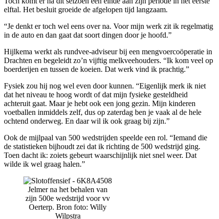
Toch komt er na dit seizoen een einde aan zijn periode in het eerste
elftal. Het besluit groeide de afgelopen tijd langzaam.
“Je denkt er toch wel eens over na. Voor mijn werk zit ik regelmatig
in de auto en dan gaat dat soort dingen door je hoofd.”
Hijlkema werkt als rundvee-adviseur bij een mengvoercoöperatie in
Drachten en begeleidt zo’n vijftig melkveehouders. “Ik kom veel op
boerderijen en tussen de koeien. Dat werk vind ik prachtig.”
Fysiek zou hij nog wel even door kunnen. “Eigenlijk merk ik niet
dat het niveau te hoog wordt of dat mijn fysieke gesteldheid
achteruit gaat. Maar je hebt ook een jong gezin. Mijn kinderen
voetballen inmiddels zelf, dus op zaterdag ben je vaak al de hele
ochtend onderweg. En daar wil ik ook graag bij zijn.”
Ook de mijlpaal van 500 wedstrijden speelde een rol. “Iemand die
de statistieken bijhoudt zei dat ik richting de 500 wedstrijd ging.
Toen dacht ik: zoiets gebeurt waarschijnlijk niet snel weer. Dat
wilde ik wel graag halen.”
Jelmer na het behalen van
zijn 500e wedstrijd voor vv
Oerterp. Bron foto: Willy
Wilpstra