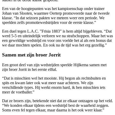
Een van de hoogtepunten was het kampioenschap onder trainer
Johan van Slooten, waarmee Oerterp promoveerde naar de tweede
klasse. “In dat seizoen pakten we meteen weer een periode. We
speelden zelfs promotiewedstrijden voor de eerste klasse.”
Een duel tegen L.A.C. ”Frisia 1883” is hem altijd bijgebleven. “Dat
werd 5-5 en uiteindelijk verloren we na strafschoppen. Maar het was
een geweldige wedstrijd en voor ons voelde het al als een bonus dat
we daar mochten spelen. En ook na de tijd was het erg gezellig.”
Samen met zijn broer Jorrit
Een groot deel van zijn wedstrijden speelde Hijlkema samen met
zijn broer Jorrit in het eerste elftal.
“Dat is misschien wel het mooiste. Hij begon als rechtsbuiten en
spits en kwam later ook wat meer naar achteren. We zijn
verschillende types. Hij werkt enorm hard, ik ben misschien iets
meer de voetballer.”
Dat ze broers zijn, betekende niet dat ze elkaar ontzagen op het veld.
“We konden elkaar tijdens een wedstrijd best de waarheid zeggen.
Soms even fel tegen elkaar, maar daarna is het ook weer klaar.”