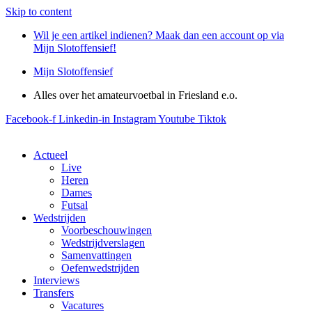
Skip to content
Wil je een artikel indienen? Maak dan een account op via
Mijn Slotoffensief!
Mijn Slotoffensief
Alles over het amateurvoetbal in Friesland e.o.
Facebook-f
Linkedin-in
Instagram
Youtube
Tiktok
Actueel
Live
Heren
Dames
Futsal
Wedstrijden
Voorbeschouwingen
Wedstrijdverslagen
Samenvattingen
Oefenwedstrijden
Interviews
Transfers
Vacatures