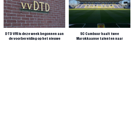
DTD VR1 is deze week begonnen aan
SC Cambuur haalt twee
de voorbereiding op het nieuwe
Marokkaanse talenten naar
voetbaljaargang
Leeuwarden
August 6, 2026
August 6, 2026
Dronrijpse voetballers grijpen
Seizoen 26/27 van start voor VV
hoofdprijs op grootste
Oldeboorn
jeugdtoernooi van het kaatsen
August 5, 2026
August 6, 2026