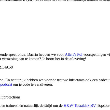
mende speelronde. Daarin hebben we voor
Allert’s Pol
voorspellingen vi
n verrassing aan te komen? Je hoort het in de aflevering!
q. En natuurlijk hebben we voor de trouwe luisteraars ook een cade
podcast
om je code te verzilveren.
ltiprotections
en trainers, én natuurlijk de strijd om de
H&W Totaaldak BV
Topscore