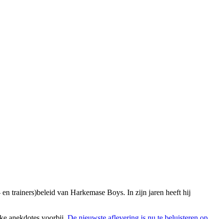
 en trainers)beleid van Harkemase Boys. In zijn jaren heeft hij
jke anekdotes voorbij.
De nieuwste aflevering is nu te beluisteren op