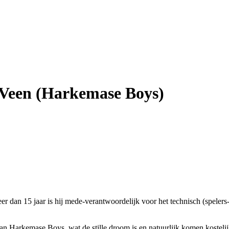
 Veen (Harkemase Boys)
r dan 15 jaar is hij mede-verantwoordelijk voor het technisch (spelers-
 van Harkemase Boys, wat de stille droom is en natuurlijk komen kosteli