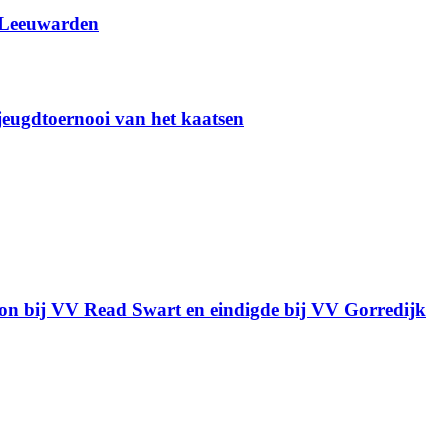
 Leeuwarden
 jeugdtoernooi van het kaatsen
gon bij VV Read Swart en eindigde bij VV Gorredijk