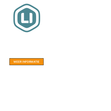
Website sponsor:
LIMBO International: WordPress specialisten uit
hartje Friesland.
MEER INFORMATIE