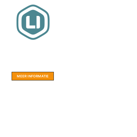
Website sponsor:
LIMBO International: WordPress specialisten uit
hartje Friesland.
MEER INFORMATIE