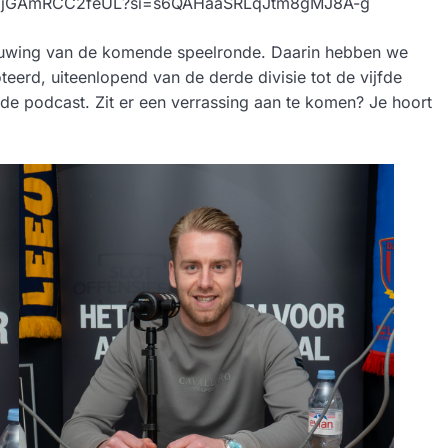
kkT6jGAmRCC2feUL?si=s6QAHaaSRLqJtm8gMJ8A-g
ouwing van de komende speelronde. Daarin hebben we
teerd, uiteenlopend van de derde divisie tot de vijfde
 de podcast. Zit er een verrassing aan te komen? Je hoort