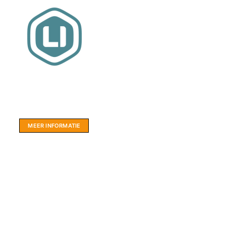
Website sponsor:
LIMBO International: WordPress specialisten uit
hartje Friesland.
MEER INFORMATIE