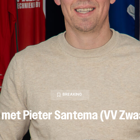
BREAKING
4 met Pieter Santema (VV Zw