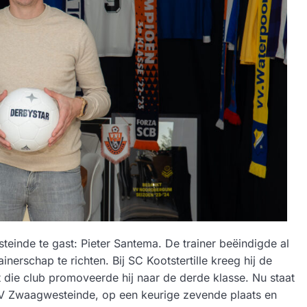
teinde te gast: Pieter Santema. De trainer beëindigde al
inerschap te richten. Bij SC Kootstertille kreeg hij de
 die club promoveerde hij naar de derde klasse. Nu staat
 VV Zwaagwesteinde, op een keurige zevende plaats en