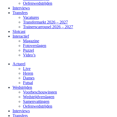
Oefenwedstrijden
Interviews
Transfers
Vacatures
Transfermarkt 2026 – 2027
Trainerscarrousel 2026 – 2027
Slotcast
Interactief
Magazine
Fotoverslagen
Puzzel
Video’s
Actueel
Live
Heren
Dames
Futsal
Wedstrijden
Voorbeschouwingen
Wedstrijdverslagen
Samenvattingen
Oefenwedstrijden
Interviews
Transfers