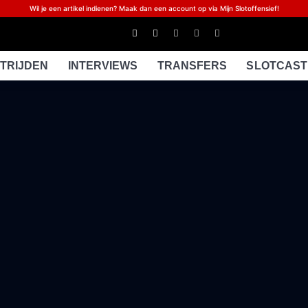
Wil je een artikel indienen? Maak dan een account op via Mijn Slotoffensief!
TRIJDEN
INTERVIEWS
TRANSFERS
SLOTCAST