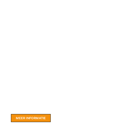
Website sponsor:
LIMBO International: WordPress specialisten uit
hartje Friesland.
MEER INFORMATIE