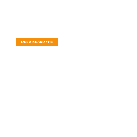
Website sponsor:
LIMBO International: WordPress specialisten uit
hartje Friesland.
MEER INFORMATIE