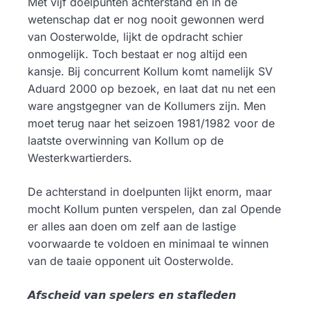
Met vijf doelpunten achterstand en in de
wetenschap dat er nog nooit gewonnen werd
van Oosterwolde, lijkt de opdracht schier
onmogelijk. Toch bestaat er nog altijd een
kansje. Bij concurrent Kollum komt namelijk SV
Aduard 2000 op bezoek, en laat dat nu net een
ware angstgegner van de Kollumers zijn. Men
moet terug naar het seizoen 1981/1982 voor de
laatste overwinning van Kollum op de
Westerkwartierders.
De achterstand in doelpunten lijkt enorm, maar
mocht Kollum punten verspelen, dan zal Opende
er alles aan doen om zelf aan de lastige
voorwaarde te voldoen en minimaal te winnen
van de taaie opponent uit Oosterwolde.
𝘼𝙛𝙨𝙘𝙝𝙚𝙞𝙙 𝙫𝙖𝙣 𝙨𝙥𝙚𝙡𝙚𝙧𝙨 𝙚𝙣 𝙨𝙩𝙖𝙛𝙡𝙚𝙙𝙚𝙣