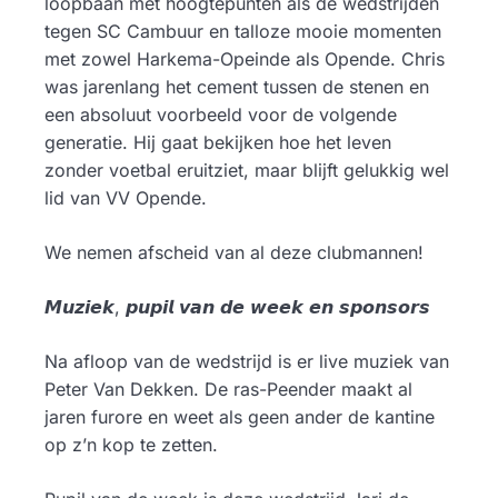
loopbaan met hoogtepunten als de wedstrijden
tegen SC Cambuur en talloze mooie momenten
met zowel Harkema-Opeinde als Opende. Chris
was jarenlang het cement tussen de stenen en
een absoluut voorbeeld voor de volgende
generatie. Hij gaat bekijken hoe het leven
zonder voetbal eruitziet, maar blijft gelukkig wel
lid van VV Opende.
We nemen afscheid van al deze clubmannen!
𝙈𝙪𝙯𝙞𝙚𝙠, 𝙥𝙪𝙥𝙞𝙡 𝙫𝙖𝙣 𝙙𝙚 𝙬𝙚𝙚𝙠 𝙚𝙣 𝙨𝙥𝙤𝙣𝙨𝙤𝙧𝙨
Na afloop van de wedstrijd is er live muziek van
Peter Van Dekken. De ras-Peender maakt al
jaren furore en weet als geen ander de kantine
op z’n kop te zetten.