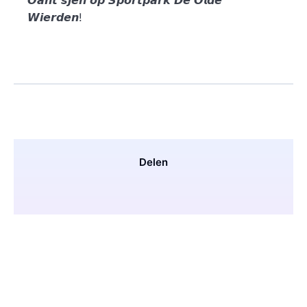
𝙒𝙞𝙚𝙧𝙙𝙚𝙣!
Delen