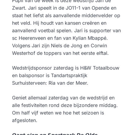
Pupil van de week is deze wedstrijd Jari de
Zwart. Jari speelt in de JO11-1 van Opende en
staat het liefst als aanvallende middenvelder op
het veld. Hij houdt van kansen creëren en
aanvallend voetbal spelen. Jari is supporter van
sc Heerenveen en fan van Kylian Mbappé.
Volgens Jari zijn Niels de Jong en Corwin
Westerhof de toppers van het eerste elftal.
Wedstrijdsponsor zaterdag is H&W Totaalbouw
en balsponsor is Tandartspraktijk
Surhuisterveen: Ria van der Meer.
Geniet allemaal zaterdag van de wedstrijd en
alle festiviteiten rond deze bijzondere middag.
Om half vijf weten we hoe het seizoen is
afgesloten.
𝙊𝙖𝙣𝙩 𝙨𝙟𝙚𝙣 𝙤𝙥 𝙎𝙥𝙤𝙧𝙩𝙥𝙖𝙧𝙠 𝘿𝙚 𝙊𝙡𝙙𝙚