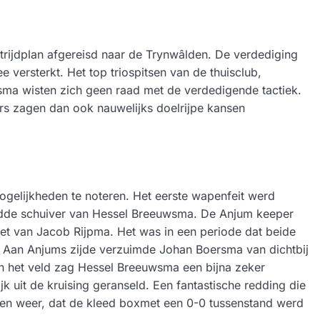
trijdplan afgereisd naar de Trynwâlden. De verdediging
 versterkt. Het top triospitsen van de thuisclub,
sma wisten zich geen raad met de verdedigende tactiek.
s zagen dan ook nauwelijks doelrijpe kansen
ogelijkheden te noteren. Het eerste wapenfeit werd
rdde schuiver van Hessel Breeuwsma. De Anjum keeper
zet van Jacob Rijpma. Het was in een periode dat beide
n. Aan Anjums zijde verzuimde Johan Boersma van dichtbij
an het veld zag Hessel Breeuwsma een bijna zeker
k uit de kruising geranseld. Een fantastische redding die
 en weer, dat de kleed boxmet een 0-0 tussenstand werd