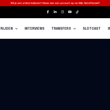
Wil je een artikel indienen? Maak dan een account op via Mijn Slotoffensief!
RIJDEN
INTERVIEWS
TRANSFERS
SLOTCAST
I