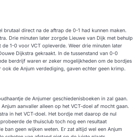
 brutaal direct na de aftrap de 0-1 had kunnen maken.
ra. Drie minuten later zorgde Lieuwe van Dijk met behulp
t de 1-0 voor VCT opleverde. Weer drie minuten later
ouwe Dijkstra gekraakt. In de tussenstand van 0-0
de berdrijf waren er zeker mogelijkheden om de bordjes
r ook de Anjum verdediging, gaven echter geen krimp.
 goudhaantje de Anjumer geschiedenisboeken in zal gaan.
le Anjum aanvaller alleen op het VCT-doel af mocht gaan.
tra in het VCT-doel. Het bordje met daarop de nul
n probeerde de thuisclub toch nog een resultaat
e ban geen wijken weten. Er zat altijd wel een Anjum
de schoten van afstand niet op de juiste plaats