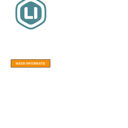
Website sponsor:
LIMBO International: WordPress specialisten uit
hartje Friesland.
MEER INFORMATIE