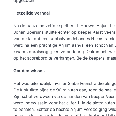
opgezocht.
Hetzelfde
verhaal
Na de pauze hetzelfde spelbeeld. Hoewel Anjum heel
Johan Boersma stuitte echter op keeper Karst Veenst
van de lat dat een kopbalvan Jehannes Hiemstra nie
werd na een prachtige Anjum aanval een schot van D
kwam vooralsnog geen verandering. Ook in het twee
op het scorebord te verhangen. Beide keepers, maa
Gouden wissel.
Het was uiteindelijk invaller Siebe Feenstra die als
De klok tikte bijna de 90 minuten aan, toen de snel
Zijn schot verdween via de handen van keeper Veens
werd ingewisseld voor het cijfer 1. In de slotminute
te behalen. Echter de hechte Anjum verdediging wild
been als lelijke sta-in -de weg, of het doel werd bij 