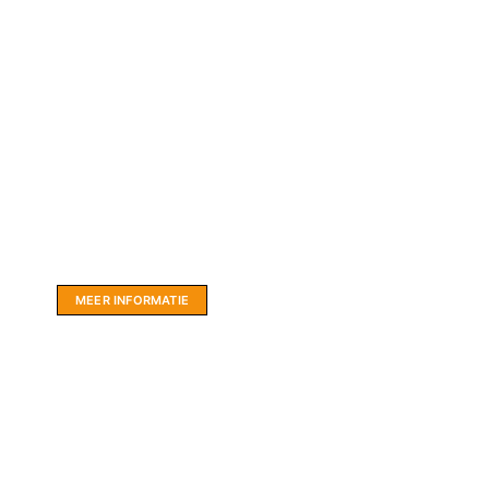
Website sponsor:
LIMBO International: WordPress specialisten uit
hartje Friesland.
MEER INFORMATIE