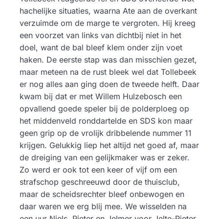
hachelijke situaties, waarna Ate aan de overkant
verzuimde om de marge te vergroten. Hij kreeg
een voorzet van links van dichtbij niet in het
doel, want de bal bleef klem onder zijn voet
haken. De eerste stap was dan misschien gezet,
maar meteen na de rust bleek wel dat Tollebeek
er nog alles aan ging doen de tweede helft. Daar
kwam bij dat er met Willem Hulzebosch een
opvallend goede speler bij de polderploeg op
het middenveld ronddartelde en SDS kon maar
geen grip op de vrolijk dribbelende nummer 11
krijgen. Gelukkig liep het altijd net goed af, maar
de dreiging van een gelijkmaker was er zeker.
Zo werd er ook tot een keer of vijf om een
strafschop geschreeuwd door de thuisclub,
maar de scheidsrechter bleef onbewogen en
daar waren we erg blij mee. We wisselden na
een uur Niels, Pieter en Jelmer voor Jelte-Pieter,