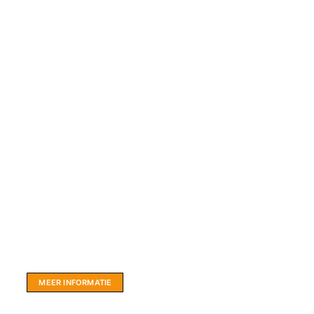
Website sponsor:
LIMBO International: WordPress specialisten uit
hartje Friesland.
MEER INFORMATIE