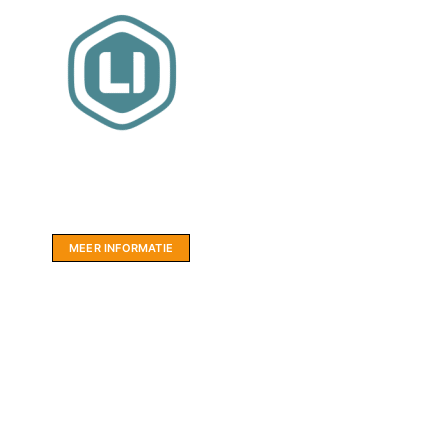
Website sponsor:
LIMBO International: WordPress specialisten uit
hartje Friesland.
MEER INFORMATIE