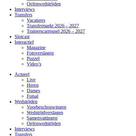
Oefenwedstrijden
Interviews
Transfers
Vacatures
Transfermarkt 2026 – 2027
Trainerscarrousel 2026 – 2027
Slotcast
Interactief
Magazine
Fotoverslagen
Puzzel
Video’s
Actueel
Live
Heren
Dames
Futsal
Wedstrijden
Voorbeschouwingen
Wedstrijdverslagen
Samenvattingen
Oefenwedstrijden
Interviews
Transfers