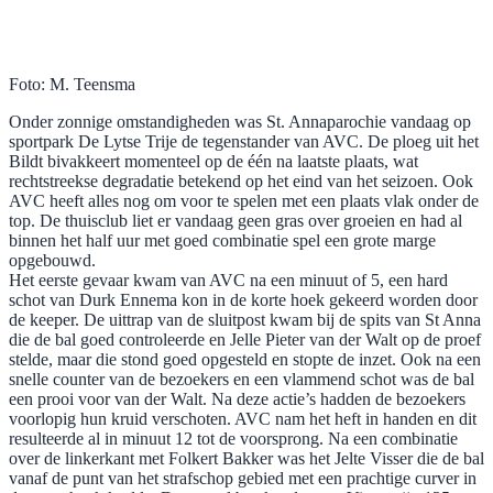
Foto: M. Teensma
Onder zonnige omstandigheden was St. Annaparochie vandaag op
sportpark De Lytse Trije de tegenstander van AVC. De ploeg uit het
Bildt bivakkeert momenteel op de één na laatste plaats, wat
rechtstreekse degradatie betekend op het eind van het seizoen. Ook
AVC heeft alles nog om voor te spelen met een plaats vlak onder de
top. De thuisclub liet er vandaag geen gras over groeien en had al
binnen het half uur met goed combinatie spel een grote marge
opgebouwd.
Het eerste gevaar kwam van AVC na een minuut of 5, een hard
schot van Durk Ennema kon in de korte hoek gekeerd worden door
de keeper. De uittrap van de sluitpost kwam bij de spits van St Anna
die de bal goed controleerde en Jelle Pieter van der Walt op de proef
stelde, maar die stond goed opgesteld en stopte de inzet. Ook na een
snelle counter van de bezoekers en een vlammend schot was de bal
een prooi voor van der Walt. Na deze actie’s hadden de bezoekers
voorlopig hun kruid verschoten. AVC nam het heft in handen en dit
resulteerde al in minuut 12 tot de voorsprong. Na een combinatie
over de linkerkant met Folkert Bakker was het Jelte Visser die de bal
vanaf de punt van het strafschop gebied met een prachtige curver in