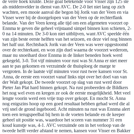
de verre hoek krulde. Deze goal betekende voor Visser zijn 125 ste
als middenvelder in dienst van AVC. De 2-0 liet niet lang op zich
wachten, een mooie aanval die begon bij Jorik van der Veen en via
Visser weer bij de doorgelopen van der Veen op de rechterflank
belande. Van der Veen kreeg alle tijd om een afgemeten voorzet op
Ennma te geven die geheel vrijstaand simpel binnen kon schieten, 2-
0 na 14 minuten. De 3-0 kon niet uitblijven, want AVC speelde één
van zijn beste eerste helften van het seizoen, en deze viel nog binnen
het half uur. Rechtsback Jorik van der Veen was weer opgestoomd
over de rechterkant, en won zijn duel waarna de voorzet wederom,
maar nu snoeihard door Ennma in de linker beneden hoek werd
gekegeld, 3-0. Tot vijf minuten voor rust was St Anna er niet meer
aan te pas gekomen en verzuimde de thuisploeg de marge te
vergroten. In de laatste vijf minuten voor rust twee kansen voor St.
Anna, de eerste een voorzet vanaf links nipt over het doel van van
der Walt gekopt. De tweede voorzet op slag van rust werd door
Pieter Jan Plat hard binnen gekopt. Na rust probeerden de Bildkers
het nog wel even en kregen ze ook de eerste mogelijkheid. Met veel
lengte voorin werd een vrije trap over gekopt. En mocht St. Anna
nog enigszins hoop op een goed resultaat hebben gehad werd die al
vrij snel de grond ingeboord. Acht minuten na rust was Ennma alert
toen een terugspeelbal bij hem in de voeten belande en de keeper
geheel uit positie was, waardoor het scoren van nummer 31 een
koud kunstje was, 4-1. AVC verzuimde om in het verloop van de
tweede helft verder afstand te nemen, kansen voor Visser en Bakker