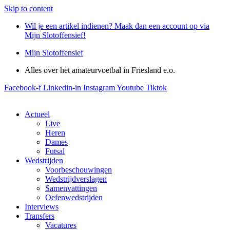
Skip to content
Wil je een artikel indienen? Maak dan een account op via
Mijn Slotoffensief!
Mijn Slotoffensief
Alles over het amateurvoetbal in Friesland e.o.
Facebook-f
Linkedin-in
Instagram
Youtube
Tiktok
Actueel
Live
Heren
Dames
Futsal
Wedstrijden
Voorbeschouwingen
Wedstrijdverslagen
Samenvattingen
Oefenwedstrijden
Interviews
Transfers
Vacatures