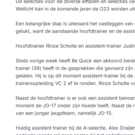
De selecties voor de diverse elftallen en selecties 
Wellicht kan in de komende jaren de O23 worden u
Een belangrijke stap is uiteraard het vastleggen van
gelukt, want de aanstaande hoofdtrainer en de assist
Hoofdtrainer Rinze Scholte en assistent-trainer Jus
Sinds vorige week heeft Be Quick een akkoord berei
trainer (39) heeft in de gesprekken die gevoerd zij
gelaten. Hij is op dit moment assistent-trainer bij de
trainersopleiding VC 2 af te ronden. Rinze Scholte voe
Naast de hoofdtrainer is er ook een assistent benoe
moment de JO-17 onder zijn hoede heeft. Naast de nie
van een jonger jeugdteam, namelijk JO-15.
Huidig assistent trainer bij de A-selectie, Alex Drai