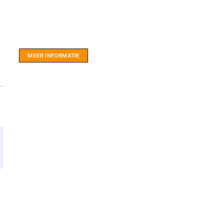
Website sponsor:
LIMBO International: WordPress specialisten uit
hartje Friesland.
MEER INFORMATIE