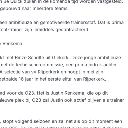
van Be Quick zullen in de komende tijd worden vastgesteld.
itgebouwd naar meerdere teams.
 een ambitieuze en gemotiveerde trainersstaf. Dat is prima
ent-trainer zijn inmiddels gecontracteerd.
tin Renkema
kt met Rinze Scholte uit Giekerk. Deze jonge ambitieuze
n met de technische commissie, een prima indruk achter
 A-selectie van vv Rijperkerk en hoopt in mei zijn
tbalde 16 jaar in het eerste elftal van Rijperkerk.
md voor de O23. Het is Justin Renkema, die op dit
uwe plek bij O23 zal Justin ook actief blijven als trainer
jer, stopt volgend seizoen en zal net als op dit moment een