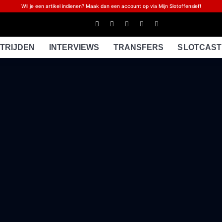
Wil je een artikel indienen? Maak dan een account op via Mijn Slotoffensief!
TRIJDEN
INTERVIEWS
TRANSFERS
SLOTCAST