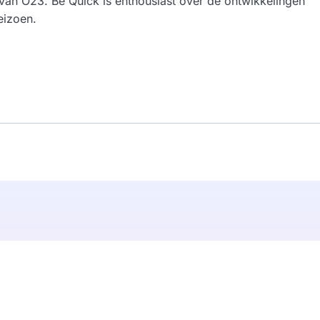
van O23. Be Quick is enthousiast over de ontwikkelingen
eizoen.