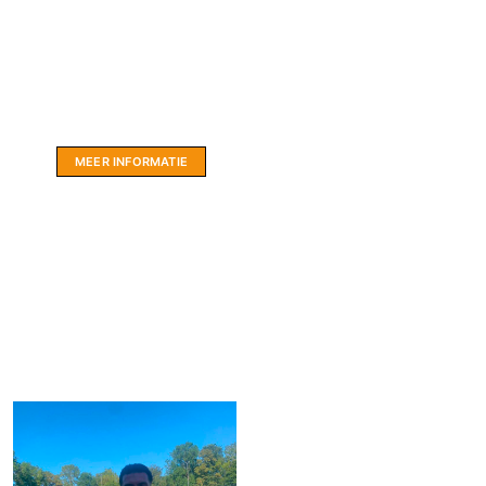
Website sponsor:
LIMBO International: WordPress specialisten uit
hartje Friesland.
MEER INFORMATIE