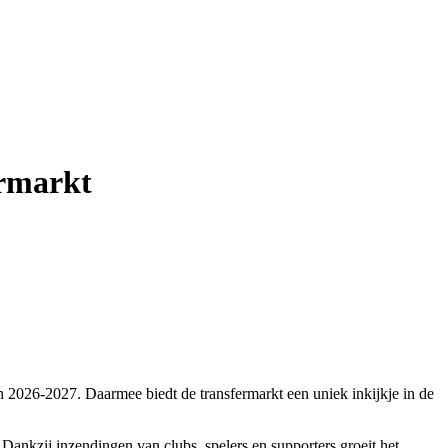
ermarkt
n 2026-2027. Daarmee biedt de transfermarkt een uniek inkijkje in de
 Dankzij inzendingen van clubs, spelers en supporters groeit het