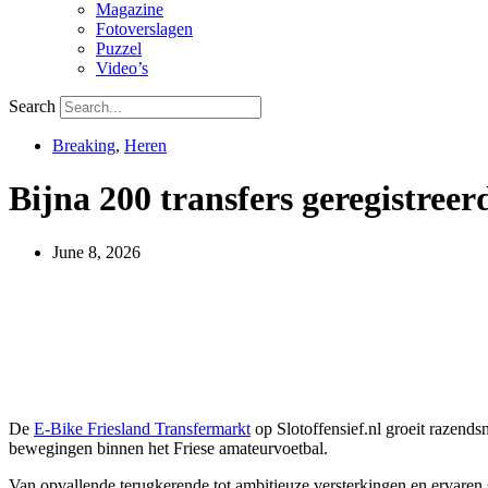
Magazine
Fotoverslagen
Puzzel
Video’s
Search
Breaking
,
Heren
Bijna 200 transfers geregistree
June 8, 2026
De
E-Bike Friesland Transfermarkt
op Slotoffensief.nl groeit razends
bewegingen binnen het Friese amateurvoetbal.
Van opvallende terugkerende tot ambitieuze versterkingen en ervaren s