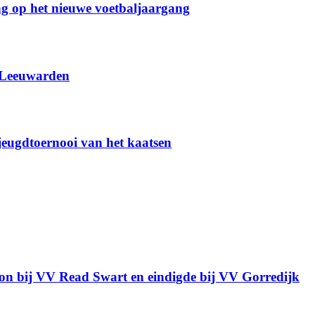
g op het nieuwe voetbaljaargang
 Leeuwarden
 jeugdtoernooi van het kaatsen
gon bij VV Read Swart en eindigde bij VV Gorredijk