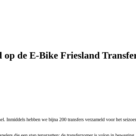
rd op de E-Bike Friesland Transf
nel. Inmiddels hebben we bijna 200 transfers verzameld voor het seizoe
pelers die een stap terugzetten: de transferzomer is volop in beweging.