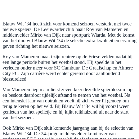
Blauw Wit ’34 heeft zich voor komend seizoen versterkt met twee
nieuwe spelers. De Leeuwarder club haalt Roy van Mameren en
middenvelder Mirko van Dijk naar sportpark Wiarda. Met de komst
van het duo wil Blauw Wit ’34 de selectie extra kwaliteit en ervaring
geven richting het nieuwe seizoen.
Roy van Mameren maakt zijn rentree op de Friese velden nadat hij
een lange periode buiten het voetbal stond. Hij speelde in het
verleden onder meer voor SC Cambuur, De Graafschap en Almere
City FC. Zijn carrière werd echter geremd door aanhoudend
blessureleed.
Van Mameren liep maar liefst zeven keer dezelfde spierblessure op
en besloot daardoor tijdelijk afstand te nemen van het voetbal. Na
een intensief jaar van optrainen voelt hij zich weer fit genoeg om
terug te keren op het veld. Bij Blauw Wit ’34 wil hij vooral weer
genieten van het spelletje en hij kijkt reikhalzend uit naar de start
van het seizoen.
Ook Mirko van Dijk sluit komende jaargang aan bij de selectie van
Blauw Wit ’34. De 24-jarige middenvelder komt over van