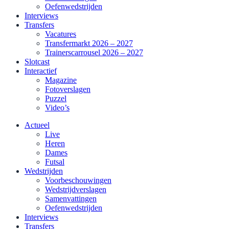
Oefenwedstrijden
Interviews
Transfers
Vacatures
Transfermarkt 2026 – 2027
Trainerscarrousel 2026 – 2027
Slotcast
Interactief
Magazine
Fotoverslagen
Puzzel
Video’s
Actueel
Live
Heren
Dames
Futsal
Wedstrijden
Voorbeschouwingen
Wedstrijdverslagen
Samenvattingen
Oefenwedstrijden
Interviews
Transfers