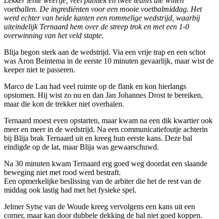
Lekker
lente weertje
, veel publiek
en twee teams die willen
voetballen. De
ingrediënten
voor een mooie voetbalmiddag. Het
werd echter van beide kanten een rommelige wedstrijd, waarbij
uiteindelijk Ternaard
hem over de streep trok en met een 1-0
overwinning van het veld stapte.
Blija begon sterk aan de wedstrijd. Via een vrije trap en een schot
was Aron Beintema in de eerste 10 minuten gevaarlijk, maar wist de
keeper niet te passeren.
Marco de Lau had veel ruimte op de flank en kon hierlangs
opstomen. Hij wist zo nu en dan Jan Johannes Drost te bereiken,
maar die kon de trekker niet overhalen.
Ternaard moest even opstarten, maar kwam na een dik kwartier ook
meer en meer in de wedstrijd. Na een communicatiefoutje achterin
bij Blija brak Ternaard uit en kreeg hun eerste kans. Deze bal
eindigde op de lat, maar Blija was gewaarschuwd.
Na 30 minuten kwam Ternaard erg goed weg doordat een slaande
beweging niet met rood werd bestraft.
Een opmerkelijke beslissing van de arbiter die het de rest van de
middag ook lastig had met het fysieke spel.
Jelmer Sytse van de Woude kreeg vervolgens een kans uit een
corner, maar kan door dubbele dekking de bal niet goed koppen.