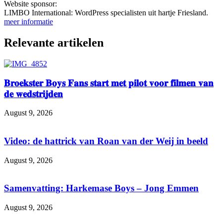
Website sponsor:
LIMBO International: WordPress specialisten uit hartje Friesland.
meer informatie
Relevante artikelen
𝐁𝐫𝐨𝐞𝐤𝐬𝐭𝐞𝐫 𝐁𝐨𝐲𝐬 𝐅𝐚𝐧𝐬 𝐬𝐭𝐚𝐫𝐭 𝐦𝐞𝐭 𝐩𝐢𝐥𝐨𝐭 𝐯𝐨𝐨𝐫 𝐟𝐢𝐥𝐦𝐞𝐧 𝐯𝐚𝐧
𝐝𝐞 𝐰𝐞𝐝𝐬𝐭𝐫𝐢𝐣𝐝𝐞𝐧
August 9, 2026
Video: de hattrick van Roan van der Weij in beeld
August 9, 2026
Samenvatting: Harkemase Boys – Jong Emmen
August 9, 2026