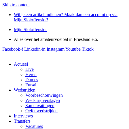
Skip to content
Wil je een artikel indienen? Maak dan een account op via
Mijn Slotoffensief!
Mijn Slotoffensief
Alles over het amateurvoetbal in Friesland e.o.
Facebook-f
Linkedin-in
Instagram
Youtube
Tiktok
Actueel
Live
Heren
Dames
Futsal
Wedstrijden
Voorbeschouwingen
Wedstrijdverslagen
Samenvattingen
Oefenwedstrijden
Interviews
Transfers
Vacatures