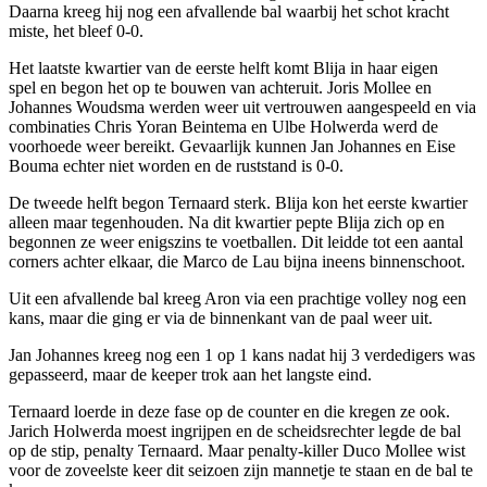
Daarna kreeg hij nog een afvallende bal waarbij het schot kracht
miste, het bleef 0-0.
Het laatste kwartier van de eerste helft komt Blija in haar eigen
spel en begon het op te bouwen van achteruit. Joris Mollee en
Johannes Woudsma werden weer uit vertrouwen aangespeeld en via
combinaties Chris Yoran Beintema en Ulbe Holwerda werd de
voorhoede weer bereikt. Gevaarlijk kunnen Jan Johannes en Eise
Bouma echter niet worden en de ruststand is 0-0.
De tweede helft begon Ternaard sterk. Blija kon het eerste kwartier
alleen maar tegenhouden. Na dit kwartier pepte Blija zich op en
begonnen ze weer enigszins te voetballen. Dit leidde tot een aantal
corners achter elkaar, die Marco de Lau bijna ineens binnenschoot.
Uit een afvallende bal kreeg Aron via een prachtige volley nog een
kans, maar die ging er via de binnenkant van de paal weer uit.
Jan Johannes kreeg nog een 1 op 1 kans nadat hij 3 verdedigers was
gepasseerd, maar de keeper trok aan het langste eind.
Ternaard loerde in deze fase op de counter en die kregen ze ook.
Jarich Holwerda moest ingrijpen en de scheidsrechter legde de bal
op de stip, penalty Ternaard. Maar penalty-killer Duco Mollee wist
voor de zoveelste keer dit seizoen zijn mannetje te staan en de bal te