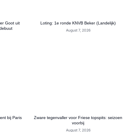
r Goot uit
Loting: 1e ronde KNVB Beker (Landelijk)
debuut
August 7, 2026
nt bij Paris
Zware tegenvaller voor Friese topspits: seizoen
voorbij
August 7, 2026