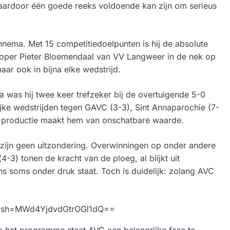
, waardoor één goede reeks voldoende kan zijn om serieus
Ennema. Met 15 competitiedoelpunten is hij de absolute
ploper Pieter Bloemendaal van VV Langweer in de nek op
aar ook in bijna elke wedstrijd.
a was hij twee keer trefzeker bij de overtuigende 5-0
trijke wedstrijden tegen GAVC (3-3), Sint Annaparochie (7-
nte productie maakt hem van onschatbare waarde.
n zijn geen uitzondering. Overwinningen op onder andere
3) tonen de kracht van de ploeg, al blijkt uit
ns soms onder druk staat. Toch is duidelijk: zolang AVC
?igsh=MWd4YjdvdGtrOGl1dQ==
 het programma staat AVC een belangrijke fase te