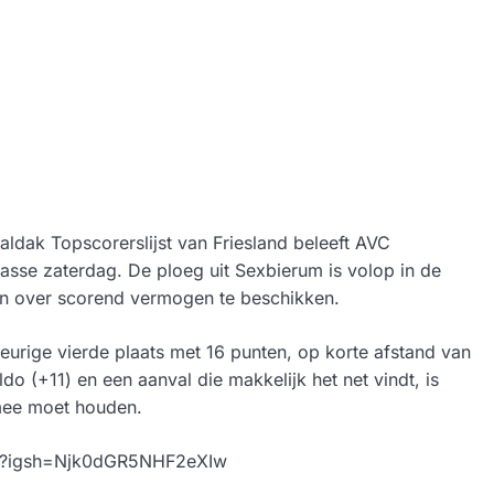
ak Topscorerslijst van Friesland beleeft AVC
lasse zaterdag. De ploeg uit Sexbierum is volop in de
ien over scorend vermogen te beschikken.
urige vierde plaats met 16 punten, op korte afstand van
o (+11) en een aanval die makkelijk het net vindt, is
mee moet houden.
/?igsh=Njk0dGR5NHF2eXIw