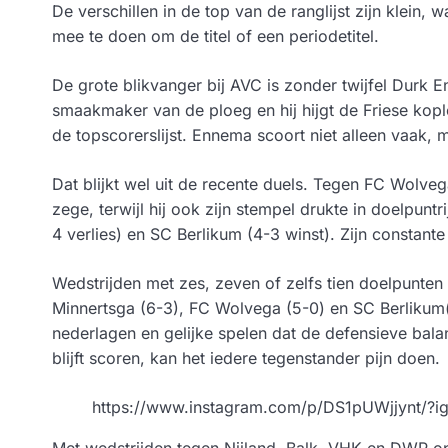
De verschillen in de top van de ranglijst zijn klein
mee te doen om de titel of een periodetitel.
De grote blikvanger bij AVC is zonder twijfel Durk 
smaakmaker van de ploeg en hij hijgt de Friese ko
de topscorerslijst. Ennema scoort niet alleen vaak, m
Dat blijkt wel uit de recente duels. Tegen FC Wolveg
zege, terwijl hij ook zijn stempel drukte in doelpun
4 verlies) en SC Berlikum (4-3 winst). Zijn consta
Wedstrijden met zes, zeven of zelfs tien doelpunte
Minnertsga (6-3), FC Wolvega (5-0) en SC Berlikum(4-
nederlagen en gelijke spelen dat de defensieve bala
blijft scoren, kan het iedere tegenstander pijn doen.
https://www.instagram.com/p/DS1pUWjjynt/
Met wedstrijden tegen Nijland, Balk, VHK en DWP op