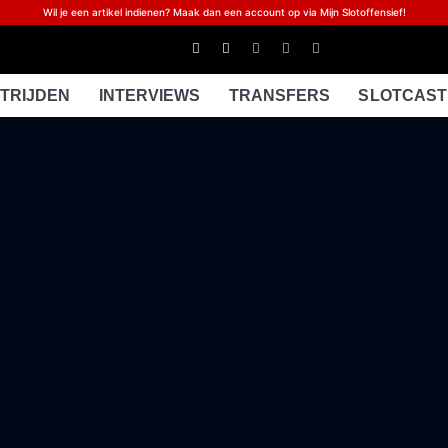
Wil je een artikel indienen? Maak dan een account op via Mijn Slotoffensief!
TRIJDEN
INTERVIEWS
TRANSFERS
SLOTCAST