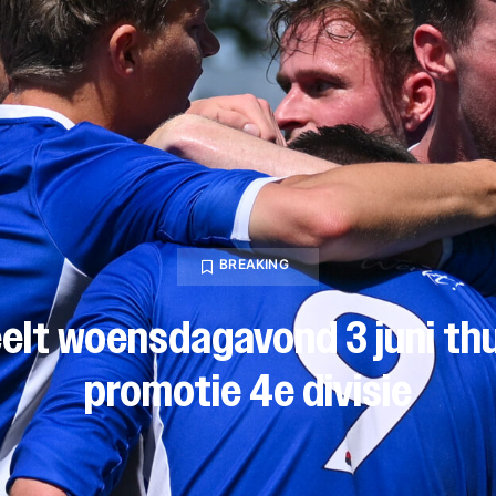
BREAKING
elt woensdagavond 3 juni th
promotie 4e divisie