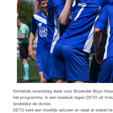
Komende woensdag staat voor Broekster Boys missch
het programma. In een tweeluik tegen DETO uit Vrie
landelijke 4e divisie.
DETO kent een moeilijk seizoen en staat al weken te 