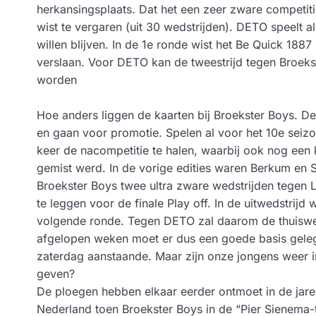
herkansingsplaats. Dat het een zeer zware competitie 
wist te vergaren (uit 30 wedstrijden). DETO speelt al
willen blijven. In de 1e ronde wist het Be Quick 188
verslaan. Voor DETO kan de tweestrijd tegen Broekst
worden
Hoe anders liggen de kaarten bij Broekster Boys. D
en gaan voor promotie. Spelen al voor het 10e seizoe
keer de nacompetitie te halen, waarbij ook nog een
gemist werd. In de vorige edities waren Berkum en 
Broekster Boys twee ultra zware wedstrijden tegen 
te leggen voor de finale Play off. In de uitwedstrij
volgende ronde. Tegen DETO zal daarom de thuiswedst
afgelopen weken moet er dus een goede basis gelegd
zaterdag aanstaande. Maar zijn onze jongens weer in
geven?
De ploegen hebben elkaar eerder ontmoet in de jare
Nederland toen Broekster Boys in de “Pier Sienema-