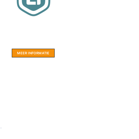
Website sponsor:
LIMBO International: WordPress specialisten uit
hartje Friesland.
MEER INFORMATIE