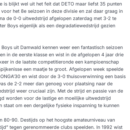
is blijkt wel uit het feit dat DETO maar liefst 35 punten
 voor het 8e seizoen in deze divisie en zal daar graag in
7 na de 0-0 uitwedstrijd afgelopen zaterdag met 3-2 te
er Boys eigenlijk als een degradatiewedstrijd gezien
e Boys uit Damwald kennen weer een fantastisch seizoen
n in de eerste klasse en wist in de afgelopen 4 jaar drie
 keer in de laatste competitieronde een kampioenschap
Spijkenisse een maatje te groot. Afgelopen week speelde
LONGA’30 en wist door de 3-0 thuisoverwinning een basis
d was de 2-2 meer dan genoeg voor plaatsing naar de
rijd weer cruciaal zijn. Met de strijd en passie van de
 worden voor de lastige en moeilijke uitwedstrijd
 staat om een dergelijke fysieke inspanning te kunnen
n 80-90. Destijds op het hoogste amateurniveau van
tijd” tegen gerenommeerde clubs speelden. In 1992 wist