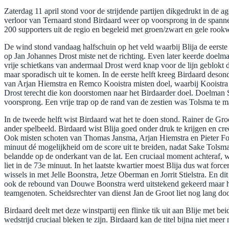
Zaterdag 11 april stond voor de strijdende partijen dikgedrukt in de 
verloor van Ternaard stond Birdaard weer op voorsprong in de spannende
200 supporters uit de regio en begeleid met groen/zwart en gele rook
De wind stond vandaag halfschuin op het veld waarbij Blija de eerste
op Jan Johannes Drost miste net de richting. Even later keerde do
vrije schietkans van andermaal Drost werd knap voor de lijn geblokt d
maar sporadisch uit te komen. In de eerste helft kreeg Birdaard deso
van Arjan Hiemstra en Remco Kooistra misten doel, waarbij Kooistra z
Drost terecht die kon doorstomen naar het Birdaarder doel. Doelman S
voorsprong. Een vrije trap op de rand van de zestien was Tolsma te m
In de tweede helft wist Birdaard wat het te doen stond. Rainer de Groo
ander spelbeeld. Birdaard wist Blija goed onder druk te krijgen en 
Ook misten schoten van Thomas Jansma, Arjan Hiemstra en Pieter Folk
minuut dé mogelijkheid om de score uit te breiden, nadat Sake Tolsm
belandde op de onderkant van de lat. Een cruciaal moment achteraf, 
liet in de 73e minuut. In het laatste kwartier moest Blija dus wat fo
wissels in met Jelle Boonstra, Jetze Oberman en Jorrit Stielstra. En d
ook de rebound van Douwe Boonstra werd uitstekend gekeerd maar het 
teamgenoten. Scheidsrechter van dienst Jan de Groot liet nog lang doo
Birdaard deelt met deze winstpartij een flinke tik uit aan Blije met 
wedstrijd cruciaal bleken te zijn. Birdaard kan de titel bijna niet mee