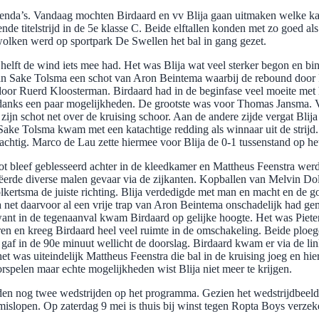
agenda’s. Vandaag mochten Birdaard en vv Blija gaan uitmaken welke kan
 titelstrijd in de 5e klasse C. Beide elftallen konden met zo goed als 
wolken werd op sportpark De Swellen het bal in gang gezet.
 helft de wind iets mee had. Het was Blija wat veel sterker begon en bi
elman Sake Tolsma een schot van Aron Beintema waarbij de rebound d
oor Ruerd Kloosterman. Birdaard had in de beginfase veel moeite met he
ndanks een paar mogelijkheden. De grootste was voor Thomas Jansma. Va
ijn schot net over de kruising schoor. Aan de andere zijde vergat Blij
ake Tolsma kwam met een katachtige redding als winnaar uit de strijd. 
achtig. Marco de Lau zette hiermee voor Blija de 0-1 tussenstand op he
t bleef geblesseerd achter in de kleedkamer en Mattheus Feenstra werd a
creëerde diverse malen gevaar via de zijkanten. Kopballen van Melvin 
ertsma de juiste richting. Blija verdedigde met man en macht en de goa
a net daarvoor al een vrije trap van Aron Beintema onschadelijk had g
want in de tegenaanval kwam Birdaard op gelijke hoogte. Het was Piet
rceren en kreeg Birdaard heel veel ruimte in de omschakeling. Beide plo
it gaf in de 90e minuut wellicht de doorslag. Birdaard kwam er via de lin
was uiteindelijk Mattheus Feenstra die bal in de kruising joeg en hie
rspelen maar echte mogelijkheden wist Blija niet meer te krijgen.
beiden nog twee wedstrijden op het programma. Gezien het wedstrijdbeel
r mislopen. Op zaterdag 9 mei is thuis bij winst tegen Ropta Boys verzeke