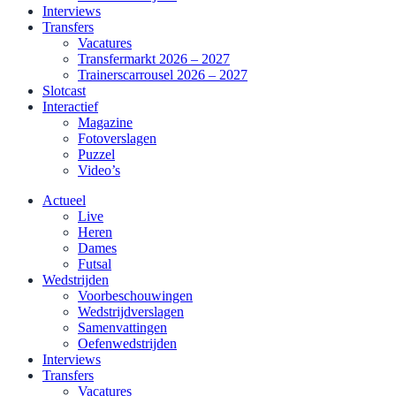
Interviews
Transfers
Vacatures
Transfermarkt 2026 – 2027
Trainerscarrousel 2026 – 2027
Slotcast
Interactief
Magazine
Fotoverslagen
Puzzel
Video’s
Actueel
Live
Heren
Dames
Futsal
Wedstrijden
Voorbeschouwingen
Wedstrijdverslagen
Samenvattingen
Oefenwedstrijden
Interviews
Transfers
Vacatures