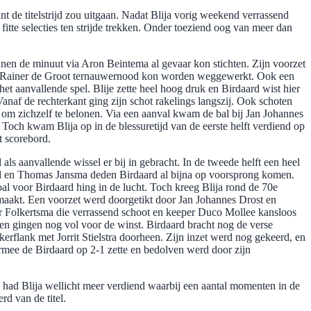
t de titelstrijd zou uitgaan. Nadat Blija vorig weekend verrassend
fitte selecties ten strijde trekken. Onder toeziend oog van meer dan
nnen de minuut via Aron Beintema al gevaar kon stichten. Zijn voorzet
oor Rainer de Groot ternauwernood kon worden weggewerkt. Ook een
t aanvallende spel. Blije zette heel hoog druk en Birdaard wist hier
naf de rechterkant ging zijn schot rakelings langszij. Ook schoten
a om zichzelf te belonen. Via een aanval kwam de bal bij Jan Johannes
Toch kwam Blija op in de blessuretijd van de eerste helft verdiend op
t scorebord.
ls aanvallende wissel er bij in gebracht. In de tweede helft een heel
Dol en Thomas Jansma deden Birdaard al bijna op voorsprong komen.
l voor Birdaard hing in de lucht. Toch kreeg Blija rond de 70e
emaakt. Een voorzet werd doorgetikt door Jan Johannes Drost en
er Folkertsma die verrassend schoot en keeper Duco Mollee kansloos
egen gingen nog vol voor de winst. Birdaard bracht nog de verse
kerflank met Jorrit Stielstra doorheen. Zijn inzet werd nog gekeerd, en
rmee de Birdaard op 2-1 zette en bedolven werd door zijn
d had Blija wellicht meer verdiend waarbij een aantal momenten in de
rd van de titel.