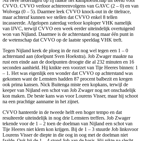
Na twee nederlagen op rij raakte het kampioenschap uit beeld voor
CVVO. CVVO verloor achtereenvolgens van GAVC (2 – 0) en van
Wolvega (0 – 5). Daarmee leek CVVO knock-out in de titelrace,
maar achteraf kunnen we stellen dat CVVO enkel 8 tellen
incasseerde. Afgelopen zaterdag verloor koploper VHK namelijk
van IJVC, terwijl CVVO een week eerder uiteindelijk overtuigend
won van Nijland. Daarmee is de achterstand nog maar één punt in
de wetenschap dat CVVO op de laatste speeldag VHK treft.
Tegen Nijland keek de ploeg in de rust nog wel tegen een 1 – 0
achterstand aan (doelpunt Sven Hoekstra). Job Zwager maakte na
rust een einde aan de doelpunten droogte die al 232 minuten en 16
seconden aanhield. Hij knikte een voorzet van Tije Heeres binnen: 1
– 1. Het was eigenlijk een wonder dat CVVO op achterstand was
gekomen want de Lemsters hadden 87 procent balbezit en kregen
ook prima kansen. Nick Buitenga miste een kopkans, terwijl de
keeper van Nijland een schot van Job Zwager nog net onschadelijk
kon maken. De beste kans was voor Lourens Visser, maar hij schoot
na een prachtige aanname in het zijnet.
CVVO hanteerde in de tweede helft een hoger tempo en dat
resulteerde uiteindelijk in nog drie Lemsters treffers. Job Zwager
tekende voor de 1 – 2 toen de doelman van Nijland een schot van
Tije Heeres niet klem kon krijgen. Bij de 1 – 3 stuurde Job linksvoor
Lourens Visser de diepte in die oog in oog met de doelman niet
faalde. Ook bij de 1 – 4 stond Job aan de basis. Hij pikte na slecht