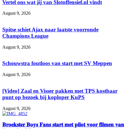
Vertel ons wat jij van Slotoffensief.nl vindt
August 9, 2026
Spitse schiet Ajax naar laatste voorronde
Champions League
August 9, 2026
Schouwstra foutloos van start met SV Meppen
August 9, 2026
[Video] Zaal en Visser pakken met TPS kostbaar
punt op bezoek bij koploper KuPS
August 9, 2026
𝐁𝐫𝐨𝐞𝐤𝐬𝐭𝐞𝐫 𝐁𝐨𝐲𝐬 𝐅𝐚𝐧𝐬 𝐬𝐭𝐚𝐫𝐭 𝐦𝐞𝐭 𝐩𝐢𝐥𝐨𝐭 𝐯𝐨𝐨𝐫 𝐟𝐢𝐥𝐦𝐞𝐧 𝐯𝐚𝐧