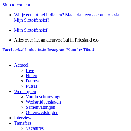
Skip to content
Wil je een artikel indienen? Maak dan een account op via
Mijn Slotoffensief!
Mijn Slotoffensief
Alles over het amateurvoetbal in Friesland e.o.
Facebook-f
Linkedin-in
Instagram
Youtube
Tiktok
Actueel
Live
Heren
Dames
Futsal
Wedstrijden
Voorbeschouwingen
Wedstrijdverslagen
Samenvattingen
Oefenwedstrijden
Interviews
Transfers
Vacatures