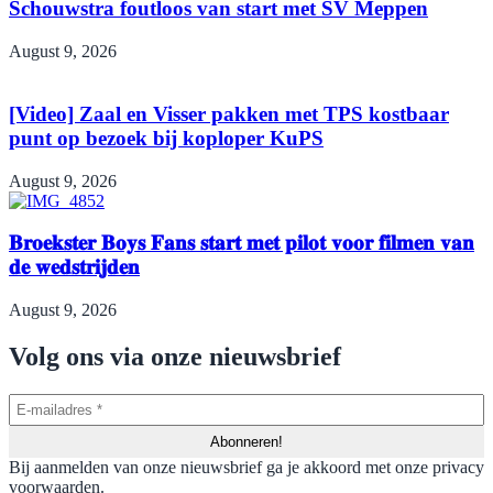
Schouwstra foutloos van start met SV Meppen
August 9, 2026
[Video] Zaal en Visser pakken met TPS kostbaar
punt op bezoek bij koploper KuPS
August 9, 2026
𝐁𝐫𝐨𝐞𝐤𝐬𝐭𝐞𝐫 𝐁𝐨𝐲𝐬 𝐅𝐚𝐧𝐬 𝐬𝐭𝐚𝐫𝐭 𝐦𝐞𝐭 𝐩𝐢𝐥𝐨𝐭 𝐯𝐨𝐨𝐫 𝐟𝐢𝐥𝐦𝐞𝐧 𝐯𝐚𝐧
𝐝𝐞 𝐰𝐞𝐝𝐬𝐭𝐫𝐢𝐣𝐝𝐞𝐧
August 9, 2026
Volg ons via onze nieuwsbrief
Bij aanmelden van onze nieuwsbrief ga je akkoord met onze privacy
voorwaarden.