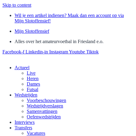
Skip to content
Wil je een artikel indienen? Maak dan een account op via
Mijn Slotoffensief!
Mijn Slotoffensief
Alles over het amateurvoetbal in Friesland e.o.
Facebook-f
Linkedin-in
Instagram
Youtube
Tiktok
Actueel
Live
Heren
Dames
Futsal
Wedstrijden
Voorbeschouwingen
Wedstrijdverslagen
Samenvattingen
Oefenwedstrijden
Interviews
Transfers
Vacatures