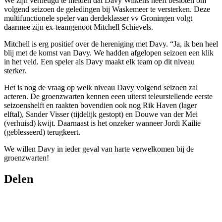
We zijn verheugd te melden dat Davy Wilkens heeft besloten om
volgend seizoen de geledingen bij Waskemeer te versterken. Deze
multifunctionele speler van derdeklasser vv Groningen volgt
daarmee zijn ex-teamgenoot Mitchell Schievels.
Mitchell is erg positief over de hereniging met Davy. “Ja, ik ben heel
blij met de komst van Davy. We hadden afgelopen seizoen een klik
in het veld. Een speler als Davy maakt elk team op dit niveau
sterker.
Het is nog de vraag op welk niveau Davy volgend seizoen zal
acteren. De groenzwarten kennen eeen uiterst teleurstellende eerste
seizoenshelft en raakten bovendien ook nog Rik Haven (lager
elftal), Sander Visser (tijdelijk gestopt) en Douwe van der Mei
(verhuisd) kwijt. Daarnaast is het onzeker wanneer Jordi Kailie
(geblesseerd) terugkeert.
We willen Davy in ieder geval van harte verwelkomen bij de
groenzwarten!
Delen