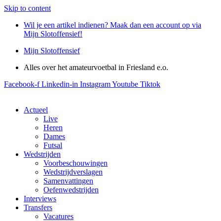
Skip to content
Wil je een artikel indienen? Maak dan een account op via
Mijn Slotoffensief!
Mijn Slotoffensief
Alles over het amateurvoetbal in Friesland e.o.
Facebook-f
Linkedin-in
Instagram
Youtube
Tiktok
Actueel
Live
Heren
Dames
Futsal
Wedstrijden
Voorbeschouwingen
Wedstrijdverslagen
Samenvattingen
Oefenwedstrijden
Interviews
Transfers
Vacatures