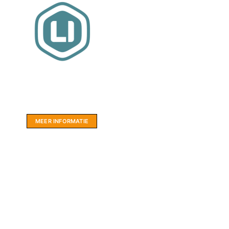
Website sponsor:
LIMBO International: WordPress specialisten uit
hartje Friesland.
MEER INFORMATIE