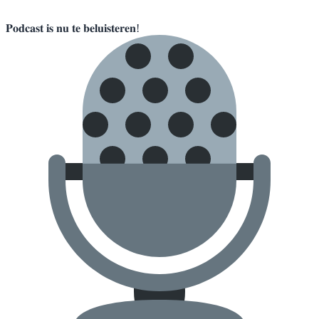
𝐏𝐨𝐝𝐜𝐚𝐬𝐭 𝐢𝐬 𝐧𝐮 𝐭𝐞 𝐛𝐞𝐥𝐮𝐢𝐬𝐭𝐞𝐫𝐞𝐧!