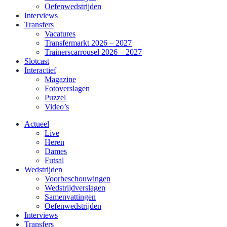
Oefenwedstrijden
Interviews
Transfers
Vacatures
Transfermarkt 2026 – 2027
Trainerscarrousel 2026 – 2027
Slotcast
Interactief
Magazine
Fotoverslagen
Puzzel
Video’s
Actueel
Live
Heren
Dames
Futsal
Wedstrijden
Voorbeschouwingen
Wedstrijdverslagen
Samenvattingen
Oefenwedstrijden
Interviews
Transfers