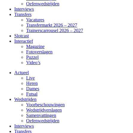
Oefenwedstrijden
Interviews
Transfers
Vacatures
Transfermarkt 2026 – 2027
Trainerscarrousel 2026 – 2027
Slotcast
Interactief
Magazine
Fotoverslagen
Puzzel
Video’s
Actueel
Live
Heren
Dames
Futsal
Wedstrijden
Voorbeschouwingen
Wedstrijdverslagen
Samenvattingen
Oefenwedstrijden
Interviews
Transfers