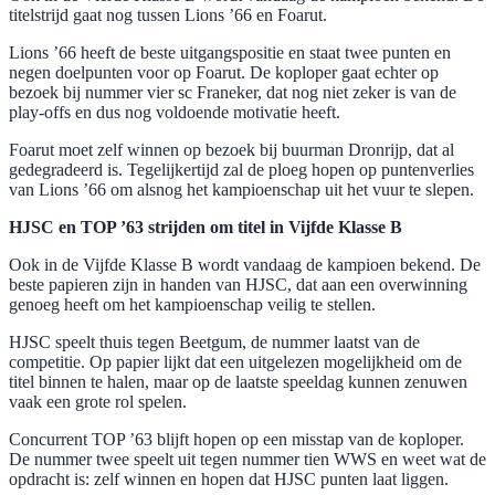
titelstrijd gaat nog tussen Lions ’66 en Foarut.
Lions ’66 heeft de beste uitgangspositie en staat twee punten en
negen doelpunten voor op Foarut. De koploper gaat echter op
bezoek bij nummer vier sc Franeker, dat nog niet zeker is van de
play-offs en dus nog voldoende motivatie heeft.
Foarut moet zelf winnen op bezoek bij buurman Dronrijp, dat al
gedegradeerd is. Tegelijkertijd zal de ploeg hopen op puntenverlies
van Lions ’66 om alsnog het kampioenschap uit het vuur te slepen.
HJSC en TOP ’63 strijden om titel in Vijfde Klasse B
Ook in de Vijfde Klasse B wordt vandaag de kampioen bekend. De
beste papieren zijn in handen van HJSC, dat aan een overwinning
genoeg heeft om het kampioenschap veilig te stellen.
HJSC speelt thuis tegen Beetgum, de nummer laatst van de
competitie. Op papier lijkt dat een uitgelezen mogelijkheid om de
titel binnen te halen, maar op de laatste speeldag kunnen zenuwen
vaak een grote rol spelen.
Concurrent TOP ’63 blijft hopen op een misstap van de koploper.
De nummer twee speelt uit tegen nummer tien WWS en weet wat de
opdracht is: zelf winnen en hopen dat HJSC punten laat liggen.