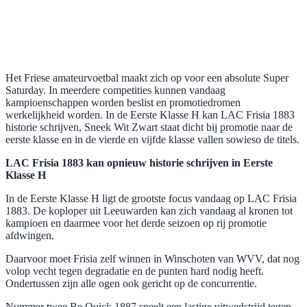
Het Friese amateurvoetbal maakt zich op voor een absolute Super
Saturday. In meerdere competities kunnen vandaag
kampioenschappen worden beslist en promotiedromen
werkelijkheid worden. In de Eerste Klasse H kan LAC Frisia 1883
historie schrijven, Sneek Wit Zwart staat dicht bij promotie naar de
eerste klasse en in de vierde en vijfde klasse vallen sowieso de titels.
LAC Frisia 1883 kan opnieuw historie schrijven in Eerste
Klasse H
In de Eerste Klasse H ligt de grootste focus vandaag op LAC Frisia
1883. De koploper uit Leeuwarden kan zich vandaag al kronen tot
kampioen en daarmee voor het derde seizoen op rij promotie
afdwingen.
Daarvoor moet Frisia zelf winnen in Winschoten van WVV, dat nog
volop vecht tegen degradatie en de punten hard nodig heeft.
Ondertussen zijn alle ogen ook gericht op de concurrentie.
Nummer twee Be Quick 1887 speelt een lastige uitwedstrijd tegen