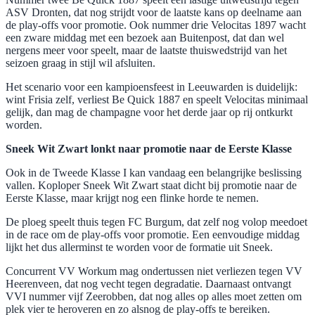
ASV Dronten, dat nog strijdt voor de laatste kans op deelname aan
de play-offs voor promotie. Ook nummer drie Velocitas 1897 wacht
een zware middag met een bezoek aan Buitenpost, dat dan wel
nergens meer voor speelt, maar de laatste thuiswedstrijd van het
seizoen graag in stijl wil afsluiten.
Het scenario voor een kampioensfeest in Leeuwarden is duidelijk:
wint Frisia zelf, verliest Be Quick 1887 en speelt Velocitas minimaal
gelijk, dan mag de champagne voor het derde jaar op rij ontkurkt
worden.
Sneek Wit Zwart lonkt naar promotie naar de Eerste Klasse
Ook in de Tweede Klasse I kan vandaag een belangrijke beslissing
vallen. Koploper Sneek Wit Zwart staat dicht bij promotie naar de
Eerste Klasse, maar krijgt nog een flinke horde te nemen.
De ploeg speelt thuis tegen FC Burgum, dat zelf nog volop meedoet
in de race om de play-offs voor promotie. Een eenvoudige middag
lijkt het dus allerminst te worden voor de formatie uit Sneek.
Concurrent VV Workum mag ondertussen niet verliezen tegen VV
Heerenveen, dat nog vecht tegen degradatie. Daarnaast ontvangt
VVI nummer vijf Zeerobben, dat nog alles op alles moet zetten om
plek vier te heroveren en zo alsnog de play-offs te bereiken.