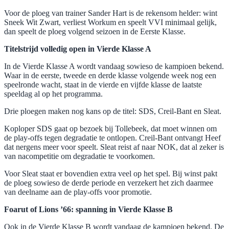
Voor de ploeg van trainer Sander Hart is de rekensom helder: wint
Sneek Wit Zwart, verliest Workum en speelt VVI minimaal gelijk,
dan speelt de ploeg volgend seizoen in de Eerste Klasse.
Titelstrijd volledig open in Vierde Klasse A
In de Vierde Klasse A wordt vandaag sowieso de kampioen bekend.
Waar in de eerste, tweede en derde klasse volgende week nog een
speelronde wacht, staat in de vierde en vijfde klasse de laatste
speeldag al op het programma.
Drie ploegen maken nog kans op de titel: SDS, Creil-Bant en Sleat.
Koploper SDS gaat op bezoek bij Tollebeek, dat moet winnen om
de play-offs tegen degradatie te ontlopen. Creil-Bant ontvangt Heef
dat nergens meer voor speelt. Sleat reist af naar NOK, dat al zeker is
van nacompetitie om degradatie te voorkomen.
Voor Sleat staat er bovendien extra veel op het spel. Bij winst pakt
de ploeg sowieso de derde periode en verzekert het zich daarmee
van deelname aan de play-offs voor promotie.
Foarut of Lions ’66: spanning in Vierde Klasse B
Ook in de Vierde Klasse B wordt vandaag de kampioen bekend. De