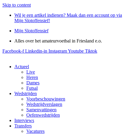
Skip to content
Wil je een artikel indienen? Maak dan een account op via
Mijn Slotoffensief!
Mijn Slotoffensief
Alles over het amateurvoetbal in Friesland e.o.
Facebook-f
Linkedin-in
Instagram
Youtube
Tiktok
Actueel
Live
Heren
Dames
Futsal
Wedstrijden
Voorbeschouwingen
Wedstrijdverslagen
Samenvattingen
Oefenwedstrijden
Interviews
Transfers
Vacatures