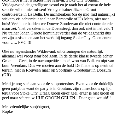
Ook mooi is het wijkfeest nee festival, Stoke City Goutum.
Vrijdagavond de gezelligste avond en je raadt het al zowat de hele
selectie wil dit niet missen! Vroeger trainer Jitze de Groot
controleerde in La Bella. De nachtbrakers (oa de mid-mid natuurlijk)
stiekem via achterdeur snel naar Barcorolle of Ús Mem, niet naar
huis! Veel later hadden we Douwe Zondervan die niet controleerde
maar zei: ‘niet verzaken in de Doelesteeg, dan ook niet in het veld’!
Nu trainer Johan Groote komt niet verder dan de vrijdagmarkt dus
zet zijn assistenten aan het werk bij ingang Stoke City. Geen entree
voor ….. FVC !!!
Oké nu tegenstander Wildervank uit Groningen die natuurlijk
allemaal wel vroeg naar bed gaan. In de derde klasse tweede achter
Groen…..Geel, in de nacompetitie simpel won van Balk en nipt van
buur Veendam. Dus we moeten aan de bak! De finale is op neutraal
terrein, niet in Rouveen maar op Sportpark Grootegast in Doezum
(GR).
Meld je nog snel aan voor de supportersbus. Even voor de duidelijk
geen partybus want de party is in Goutum, zijn ruimschoots op tijd
terug voor Stoke City. Draag groen en/of geel, erger je niet groen en
geel maar schreeuw HUP GROEN GELEN ! Daar gaan we uh!!!
Met vriendelijke spo(r)tgroet,
Rapke